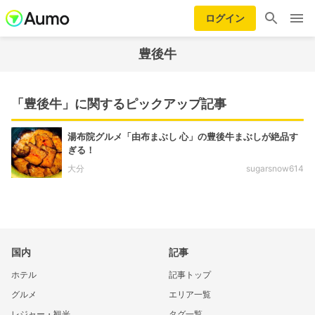
ログイン
豊後牛
「豊後牛」に関するピックアップ記事
湯布院グルメ「由布まぶし 心」の豊後牛まぶしが絶品す
ぎる！
大分
sugarsnow614
国内
記事
ホテル
記事トップ
グルメ
エリア一覧
レジャー・観光
タグ一覧