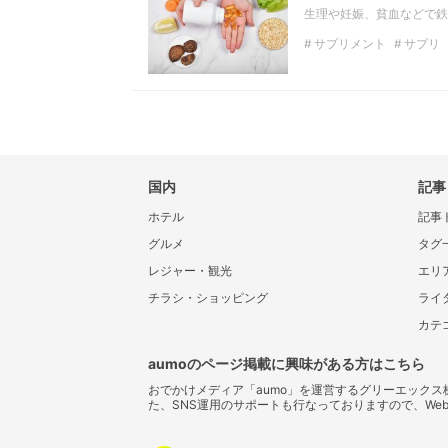
生理や妊娠、貧血などで鉄
サプリメント
サプリ
国内
記事
ホテル
記事
グルメ
タグ
レジャー・観光
エリ
チラシ・ショッピング
ライ
カテ
aumoのページ掲載に興味がある方はこちら
おでかけメディア「aumo」を運営するグリーエック
た、SNS運用のサポートも行なっておりますので、We