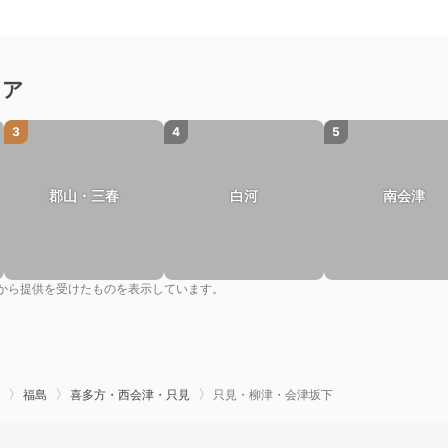
リア
3
4
5
郡山・三春
白河
南会津
から提供を受けたものを表示しています。
福島
喜多方・西会津・只見
只見・柳津・会津坂下