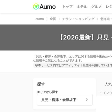
トップ
ホテル
グルメ
レ
aumo
全国
チラシ・ショッピング
北海道
【2026最新】只
「只見・柳津・会津坂下」エリアに関する情報を集めたペ
な情報をご覧になることができます。
本サービス内ではアフィリエイト広告を利用していま
探す
人気
エリアから探す
1 -0
⁄
0
只見・柳津・会津坂下