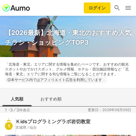
ログイン
【2026最新】北海道・東北のおすすめ人気
チラシ・ショッピングTOP3
「北海道・東北」エリアに関する情報を集めたページです。おすすめの観光
スポットやおでかけスポット、グルメ情報、ホテル・宿泊施設情報など「北
海道・東北」エリアに関する旬な情報をご覧になることができます。
本サービス内ではアフィリエイト広告を利用しています
人気順
おすすめ順
1 -3
⁄
3
更新日：2026年08月06日
件表示
Ｋidsプログラミングラボ岩切教室
1
宮城県 / 仙台