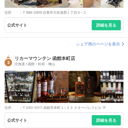
住所
:
〒986-0859 石巻市大街道西１丁目６−２
公式サイト
詳細を見る
シェア用のページを表示
リカーマウンテン 函館本町店
3
北海道 / 函館・松前・檜山
住所
:
〒040-0011 函館市本町１−３３ スターパレスビル 1F
公式サイト
詳細を見る