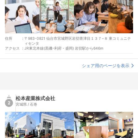
住所
:
〒983-0821 仙台市宮城野区岩切青津目１３７−８ 東コミュニテ
ィセンタ
アクセス
:
JR東北本線(黒磯ｰ利府・盛岡) 岩切駅から646m
シェア用のページを表示
松本産業株式会社
2
宮城県 / 石巻