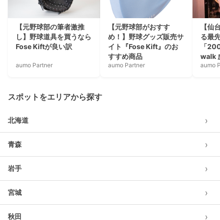
【元野球部の筆者激推
【元野球部がおすす
【仙
し】野球道具を買うなら
め！】野球グッズ販売サ
る最
Fose Kiftが良い訳
イト『Fose Kift』のお
「200
すすめ商品
wal
aumo Partner
aumo Partner
aumo P
って
スポットをエリアから探す
›
北海道
›
青森
›
岩手
›
宮城
›
秋田