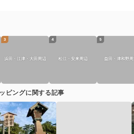
3
4
5
浜田・江津・大田周辺
松江・安来周辺
益田・津和野周
ョッピングに関する記事