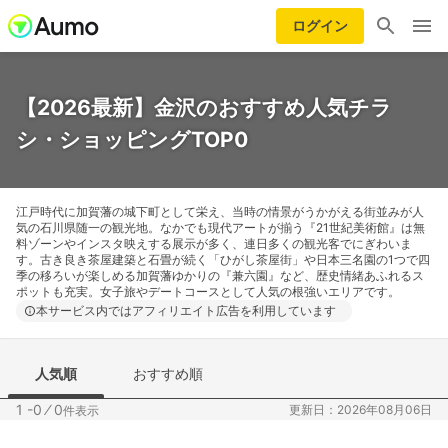
ログイン
【2026最新】金沢のおすすめ人気チラ
シ・ショッピングTOP0
江戸時代に加賀藩の城下町として栄え、当時の情景がうかがえる街並みが人
気の石川県随一の観光地。なかでも現代アートが揃う『21世紀美術館』は無
料ゾーンやインスタ映えする展示が多く、連日多くの観光客でにぎわいま
す。古き良き茶屋建築と石畳が続く「ひがし茶屋街」や日本三名園の1つで四
季の移ろいが楽しめる加賀藩ゆかりの『兼六園』など、歴史情緒あふれるス
ポットも充実。女子旅やデートコースとして人気の根強いエリアです。
本サービス内ではアフィリエイト広告を利用しています
人気順
おすすめ順
1 -0
⁄
0
更新日：2026年08月06日
件表示