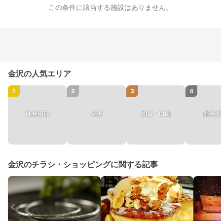
この条件に該当する施設はありません。
金沢の人気エリア
1
2
3
4
能登南部
金沢
加賀・白山
能登北
金沢のチラシ・ショッピングに関する記事