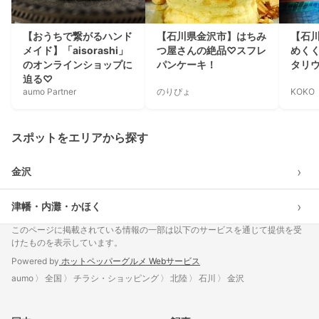
【おうちで繋がるハンド
【石川県金沢市】はちみ
【石
メイド】「aisorashi」
つ屋さんの絶品♡スフレ
めく
のオンラインショップに
パンケーキ！
タリ
迫る♡
aumo Partner
のりぴょ
KOKO
スポットをエリアから探す
›
金沢
›
津幡・内灘・かほく
このページに掲載されている情報の一部は以下のサービスを通じて提供を受
けたものを表示しています。
Powered by
ホットペッパーグルメ Webサービス
aumo
全国
チラシ・ショッピング
北陸
石川
金沢