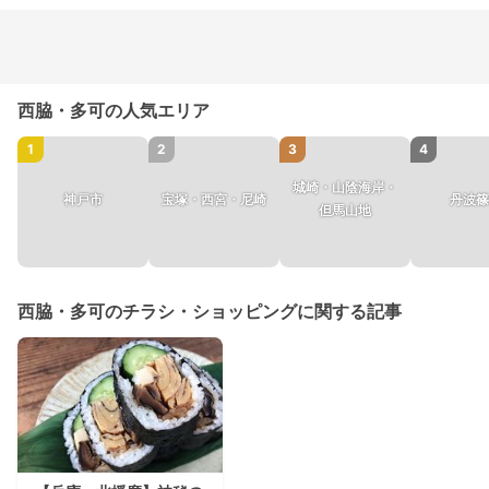
西脇・多可の人気エリア
1
2
3
4
城崎・山陰海岸・
神戸市
宝塚・西宮・尼崎
丹波篠
但馬山地
西脇・多可のチラシ・ショッピングに関する記事