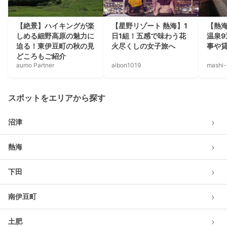
【絶景】ハイキングが楽
【星野リゾート 熱海】1
【熱
しめる細野高原の魅力に
日1組！五感で味わう花
温泉
迫る！東伊豆町の秋の見
火尽くしの女子旅へ
事や
どころもご紹介
aumo Partner
aibon1019
mashi-
スポットをエリアから探す
›
沼津
›
熱海
›
下田
›
南伊豆町
›
土肥