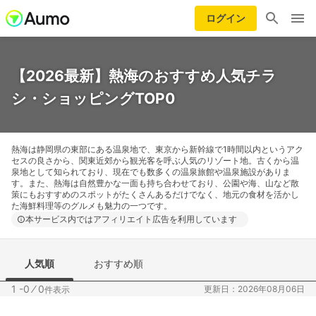
ログイン
【2026最新】熱海のおすすめ人気チラ
シ・ショッピングTOP0
熱海は静岡県の東部にある温泉地で、東京から新幹線で1時間以内というアク
セスの良さから、関東近郊から観光客を呼ぶ人気のリゾート地。古くから温
泉地として知られており、現在でも数多くの温泉旅館や温泉施設がありま
す。また、熱海は自然豊かな一面も持ち合わせており、公園や海、山など散
策にもおすすめのスポットがたくさんあるだけでなく、地元の食材を活かし
た海鮮料理等のグルメも魅力の一つです。
本サービス内ではアフィリエイト広告を利用しています
人気順
おすすめ順
1 -0
⁄
0
更新日：2026年08月06日
件表示