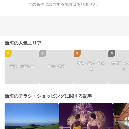
この条件に該当する施設はありません。
熱海の人気エリア
1
2
3
4
焼津・藤枝・御前
静岡市（静
沼津・伊豆半島
富士山周辺
崎
水）
熱海のチラシ・ショッピングに関する記事