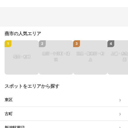
燕市の人気エリア
1
2
3
4
魚沼・十日町・湯
五泉・新発田・村
上越・糸魚
長岡・柏崎
沢
上
高
スポットをエリアから探す
›
東区
›
古町
›
新潟駅周辺