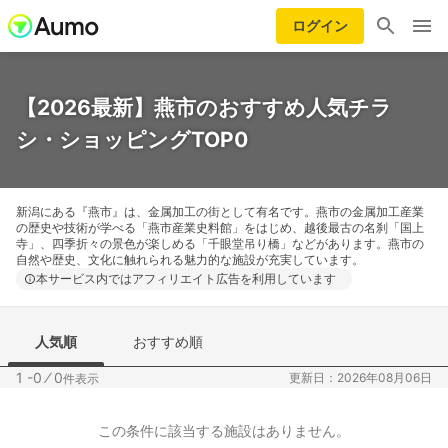
ログイン
【2026最新】燕市のおすすめ人気チラ
シ・ショッピングTOP0
新潟にある『燕市』は、金属加工の街として有名です。燕市の金属加工産業
の歴史や技術が学べる「燕市産業史料館」をはじめ、越後最古の名刹「国上
寺」、四季折々の景色が楽しめる「千眼堂吊り橋」などがあります。燕市の
自然や歴史、文化に触れられる魅力的な施設が充実しています。
本サービス内ではアフィリエイト広告を利用しています
人気順
おすすめ順
1 -0
⁄
0
更新日：2026年08月06日
件表示
この条件に該当する施設はありません。