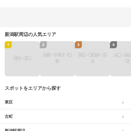
新潟駅周辺の人気エリア
1
2
3
4
魚沼・十日町・湯
五泉・新発田・村
上越・糸魚
長岡・柏崎
沢
上
高
スポットをエリアから探す
›
東区
›
古町
›
新潟駅周辺