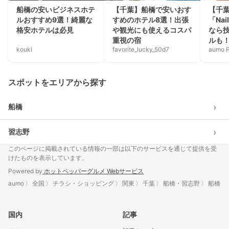
船橋の安いビジネスホテ
【千葉】船橋で安いおす
【千
ルおすすめ9選！綺麗な
すめのホテル8選！出張
「Nai
格安ホテルは必見
や観光にも使えるコスパ
なら
重視の宿
ルも
kouki
favorite_lucky_50d7
aumo P
スポットをエリアから探す
›
船橋
›
習志野
このページに掲載されている情報の一部は以下のサービスを通じて提供を受
けたものを表示しています。
Powered by
ホットペッパーグルメ Webサービス
aumo
全国
チラシ・ショッピング
関東
千葉
船橋・習志野
船橋
国内
記事