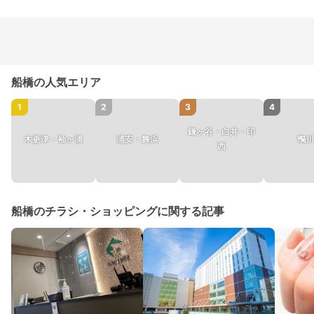
船橋の人気エリア
1
2
3
4
鎌ヶ谷・白井・印
木更津・袖ヶ浦
浦安・舞浜
鴨川
西
船橋のチラシ・ショッピングに関する記事