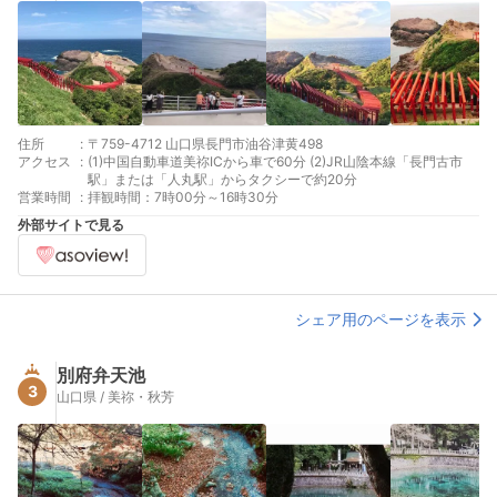
住所
:
〒759-4712 山口県長門市油谷津黄498
アクセス
:
(1)中国自動車道美祢ICから車で60分 (2)JR山陰本線「長門古市
駅」または「人丸駅」からタクシーで約20分
営業時間
:
拝観時間：7時00分～16時30分
外部サイトで見る
シェア用のページを表示
別府弁天池
3
山口県 / 美祢・秋芳