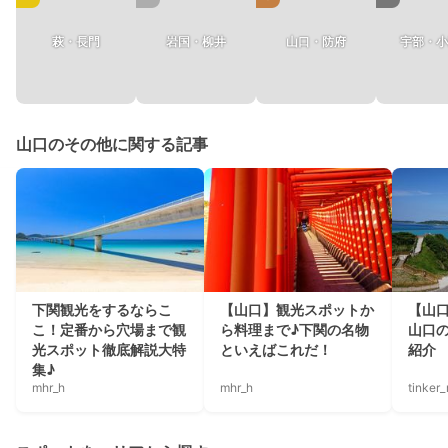
萩・長門
岩国・柳井
山口・防府
宇部・小
山口のその他に関する記事
下関観光をするならこ
【山口】観光スポットか
【山
こ！定番から穴場まで観
ら料理まで♪下関の名物
山口
光スポット徹底解説大特
といえばこれだ！
紹介
集♪
mhr_h
mhr_h
tinker_