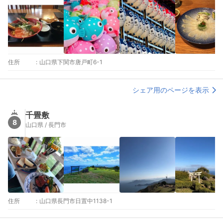
住所
:
山口県下関市唐戸町6-1
シェア用のページを表示
千畳敷
8
山口県 / 長門市
住所
:
山口県長門市日置中1138-1