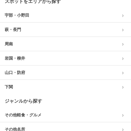
スポットをエリアから探す
›
宇部・小野田
›
萩・長門
›
周南
›
岩国・柳井
›
山口・防府
›
下関
ジャンルから探す
›
その他軽食・グルメ
›
その他名所