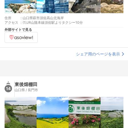
住所
:
山口県萩市須佐高山北海岸
アクセス
:
(1)JR山陰本線須佐駅よりタクシー10分
外部サイトで見る
シェア用のページを表示
東後畑棚田
14
山口県 / 長門市