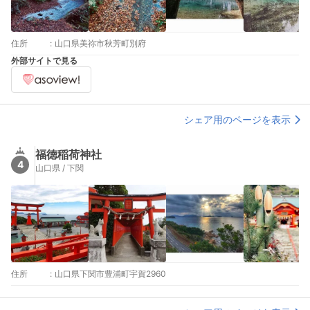
住所
:
山口県美祢市秋芳町別府
外部サイトで見る
シェア用のページを表示
福徳稲荷神社
4
山口県 / 下関
住所
:
山口県下関市豊浦町宇賀2960