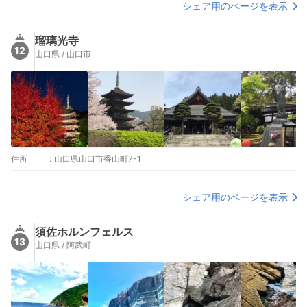
シェア用のページを表示
瑠璃光寺
12
山口県 / 山口市
住所
:
山口県山口市香山町7-1
シェア用のページを表示
須佐ホルンフェルス
13
山口県 / 阿武町