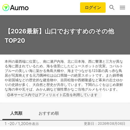
ログイン
【2026最新】山口でおすすめのその他
TOP20
本州の最西端に位置し、南に瀬戸内海、北に日本海、西に響灘と三方が異な
る海に囲まれているため、海を借景にしたビュースポットが充実。コバルト
ブルーの美しい海に架かる角島大橋や、海までつながる123基の真っ赤な鳥
居が写真映えする元乃隅神社は山口県随一の絶景スポットです。また錦帯橋
や岩国城などの歴史的な建造物や、吉田松陰や西郷隆盛など幕末の志士ゆか
りの史跡が多く、大自然と歴史が共存しています。下関のふぐをはじめ新鮮
な海の幸や瓦そば、みかん鍋など個性豊かなご当地グルメもそろいます。
本サービス内ではアフィリエイト広告を利用しています
人気順
おすすめ順
1 -20
⁄
1,200
更新日：2026年08月06日
件表示