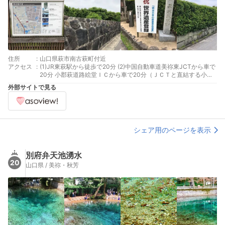
住所
:
山口県萩市南古萩町付近
アクセス
:
(1)JR東萩駅から徒歩で20分 (2)中国自動車道美祢東JCTから車で
20分 小郡萩道路絵堂ＩＣから車で20分（ＪＣＴと直結する小郡
萩道路利用で萩市街地へ）
外部サイトで見る
シェア用のページを表示
別府弁天池湧水
20
山口県 / 美祢・秋芳