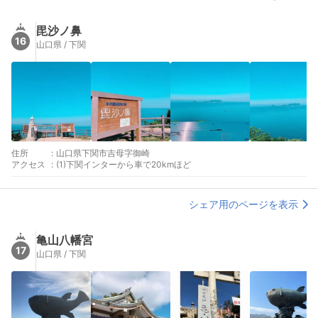
毘沙ノ鼻
16
山口県 / 下関
住所
:
山口県下関市吉母字御崎
アクセス
:
(1)下関インターから車で20kmほど
シェア用のページを表示
亀山八幡宮
17
山口県 / 下関