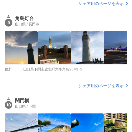
シェア用のページを表示
角島灯台
9
山口県 / 長門市
住所
:
山口県下関市豊北町大字角島2343-2
シェア用のページを表示
関門橋
10
山口県 / 下関