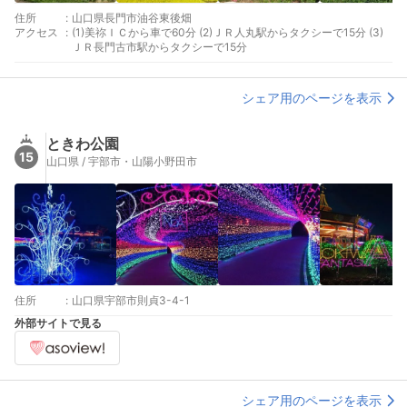
住所
:
山口県長門市油谷東後畑
アクセス
:
(1)美祢ＩＣから車で60分 (2)ＪＲ人丸駅からタクシーで15分 (3)
ＪＲ長門古市駅からタクシーで15分
シェア用のページを表示
ときわ公園
15
山口県 / 宇部市・山陽小野田市
住所
:
山口県宇部市則貞3-4-1
外部サイトで見る
シェア用のページを表示