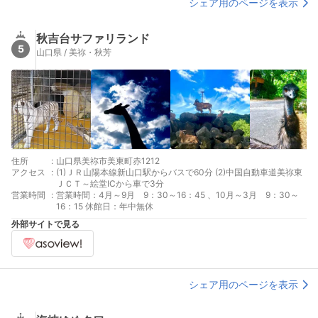
シェア用のページを表示
秋吉台サファリランド
5
山口県 / 美祢・秋芳
住所
:
山口県美祢市美東町赤1212
アクセス
:
(1)ＪＲ山陽本線新山口駅からバスで60分 (2)中国自動車道美祢東
ＪＣＴ～絵堂ICから車で3分
営業時間
:
営業時間：4月～9月 9：30～16：45 、10月～3月 9：30～
16：15 休館日：年中無休
外部サイトで見る
シェア用のページを表示