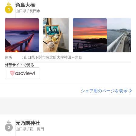
角島大橋
1
山口県 / 長門市
住所
:
山口県下関市豊北町大字神田～角島
外部サイトで見る
シェア用のページを表示
元乃隅神社
2
山口県 / 萩・長門