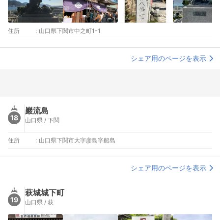
住所
:
山口県下関市中之町1-1
シェア用のページを表示
巖流島
18
山口県 / 下関
住所
:
山口県下関市大字彦島字船島
シェア用のページを表示
萩城城下町
19
山口県 / 萩