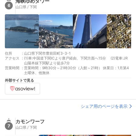
海峡ゆめタワー
6
山口県 / 下関
住所
:
山口県下関市豊前田町3-3-1
アクセス
:
(1)車:中国道下関ICより唐戸経由、下関方面へ15分 (2)電車:JR
山陽本線下関駅より徒歩7分
営業時間
:
営業時間：9時30分～21時30分（入館～21時） 休業日：1月第4
土曜休、他無休
外部サイトで見る
シェア用のページを表示
カモンワーフ
7
山口県 / 下関