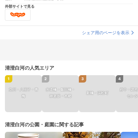
外部サイトで見る
シェア用のページを表示
清澄白河の人気エリア
1
2
3
4
立川・八王子・青
水道橋・飯田橋・
府中・調布
新橋・浜松町
梅
神楽坂・本郷
センタ
清澄白河の公園・庭園に関する記事