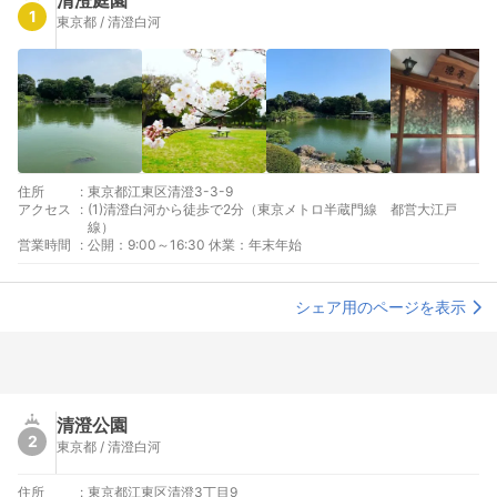
清澄庭園
1
東京都 / 清澄白河
住所
:
東京都江東区清澄3-3-9
アクセス
:
(1)清澄白河から徒歩で2分（東京メトロ半蔵門線 都営大江戸
線）
営業時間
:
公開：9:00～16:30 休業：年末年始
シェア用のページを表示
清澄公園
2
東京都 / 清澄白河
住所
:
東京都江東区清澄3丁目9