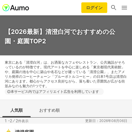
ログイン
【2026最新】清澄白河でおすすめの公
園・庭園TOP2
東京にある「清澄白河」は、お洒落なカフェやレストラン、公共施設がそろ
っているのが特徴です。現代アートを中心に楽しめる「東京都現代美術館」
や、庭園の池を中心に築山や名石などが建っている「清澄公園」、またアメ
リカ発祥のコーヒーチェーン「ブルーボトルコーヒー」の日本1号店は清澄白
河にあります。都心からアクセス良好ながら、落ち着いた雰囲気が広がる街
並みなのも魅力の1つです。
本サービス内ではアフィリエイト広告を利用しています
人気順
おすすめ順
1 -2
⁄
2
更新日：2026年08月06日
件表示