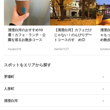
清澄白河のおすすめ10
【清澄白河】カフェだけ
清澄
選！カフェ・ランチ・公
じゃない！のんびりデー
ゃも
園を巡るお散歩コース
トコースのすゝめ◎
め散
myqlo216
meme1127
tunetu
スポットをエリアから探す
›
茅場町
›
人形町
›
清澄白河