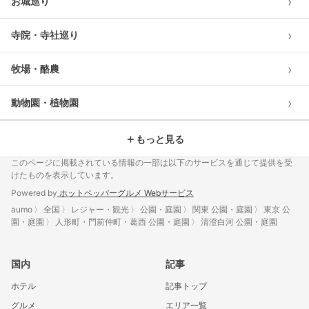
›
お城巡り
›
寺院・寺社巡り
›
牧場・酪農
›
動物園・植物園
＋
もっと見る
このページに掲載されている情報の一部は以下のサービスを通じて提供を受
けたものを表示しています。
Powered by
ホットペッパーグルメ Webサービス
aumo
全国
レジャー・観光
公園・庭園
関東 公園・庭園
東京 公
園・庭園
人形町・門前仲町・葛西 公園・庭園
清澄白河 公園・庭園
国内
記事
ホテル
記事トップ
グルメ
エリア一覧