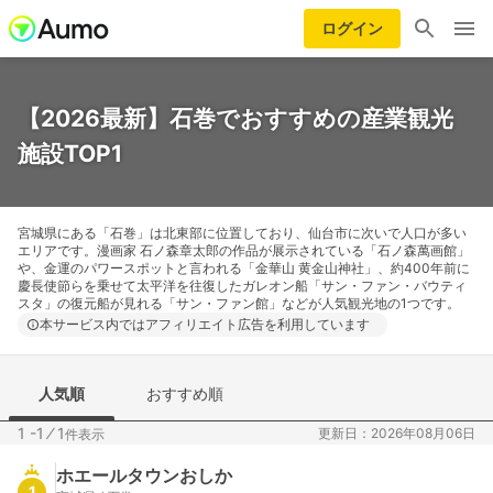
ログイン
【2026最新】石巻でおすすめの産業観光
施設TOP1
宮城県にある「石巻」は北東部に位置しており、仙台市に次いで人口が多い
エリアです。漫画家 石ノ森章太郎の作品が展示されている「石ノ森萬画館」
や、金運のパワースポットと言われる「金華山 黄金山神社」、約400年前に
慶長使節らを乗せて太平洋を往復したガレオン船「サン・ファン・バウティ
スタ」の復元船が見れる「サン・ファン館」などが人気観光地の1つです。
本サービス内ではアフィリエイト広告を利用しています
人気順
おすすめ順
1 -1
⁄
1
更新日：2026年08月06日
件表示
ホエールタウンおしか
1