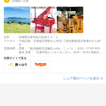
宮城県 / 石巻
住所
:
宮城県石巻市鮎川浜南４３－１
アクセス
:
(1)仙石線・石巻線石巻駅から90分 三陸自動車道石巻港ICから60
分
営業時間
:
営業：「観光物産交流施設 cottu（こっつ）」8:30～17:00 年中
無休 営業：「牡鹿半島ビジターセンター」9:00～16:30 休館日：
水 営業：「おしかホエールランド」9:00～16:00 休館日：水曜
外部サイトで見る
日 ※祝日にあたる場合は翌平日
シェア用のページを表示