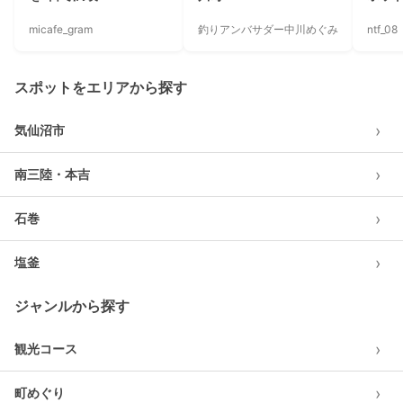
micafe_gram
釣りアンバサダー中川めぐみ
ntf_08
スポットをエリアから探す
›
気仙沼市
›
南三陸・本吉
›
石巻
›
塩釜
ジャンルから探す
›
観光コース
›
町めぐり