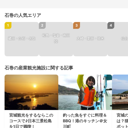
石巻の人気エリア
1
2
3
4
松島・塩釜・南三
蔵王・白石・名取
大崎・栗原・登米
仙台
陸
石巻の産業観光施設に関する記事
宮城観光をするならこの
釣った魚をすぐに料理＆
宮城
コースで♪日本三景松島
BBQ！港のキッチン＠女
は？
を1日で満喫！
川町
ポッ