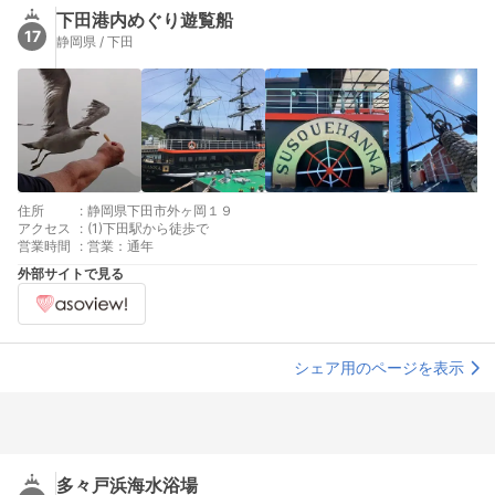
下田港内めぐり遊覧船
17
静岡県 / 下田
住所
:
静岡県下田市外ヶ岡１９
アクセス
:
(1)下田駅から徒歩で
営業時間
:
営業：通年
外部サイトで見る
シェア用のページを表示
多々戸浜海水浴場