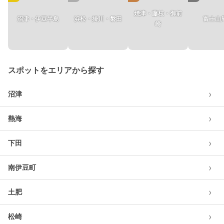
焼津・藤枝・御前
沼津・伊豆半島
浜松・掛川・磐田
富士山
崎
スポットをエリアから探す
›
沼津
›
熱海
›
下田
›
南伊豆町
›
土肥
›
松崎