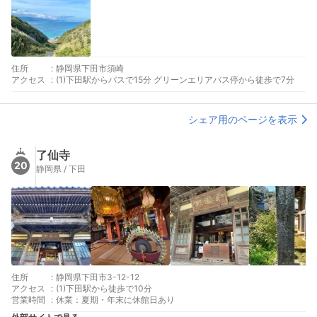
住所
:
静岡県下田市須崎
アクセス
:
(1)下田駅からバスで15分 グリーンエリアバス停から徒歩で7分
シェア用のページを表示
了仙寺
20
静岡県 / 下田
住所
:
静岡県下田市3-12-12
アクセス
:
(1)下田駅から徒歩で10分
営業時間
:
休業：夏期・年末に休館日あり