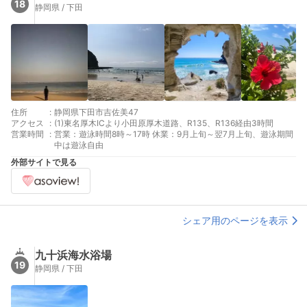
18
静岡県 / 下田
住所
:
静岡県下田市吉佐美47
アクセス
:
(1)東名厚木ICより小田原厚木道路、R135、R136経由3時間
営業時間
:
営業：遊泳時間8時～17時 休業：9月上旬～翌7月上旬、遊泳期間
中は遊泳自由
外部サイトで見る
シェア用のページを表示
九十浜海水浴場
19
静岡県 / 下田