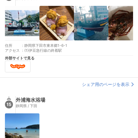
住所
:
静岡県下田市東本郷1-6-1
アクセス
:
(1)伊豆急行線の終着駅
外部サイトで見る
シェア用のページを表示
外浦海水浴場
15
静岡県 / 下田