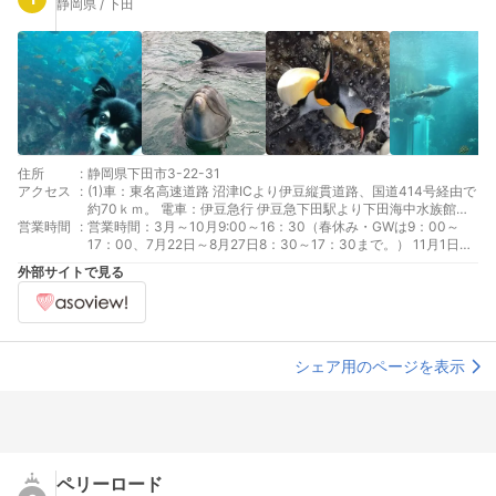
静岡県 / 下田
住所
:
静岡県下田市3-22-31
アクセス
:
(1)車：東名高速道路 沼津ICより伊豆縦貫道路、国道414号経由で
約70ｋｍ。 電車：伊豆急行 伊豆急下田駅より下田海中水族館行
営業時間
:
き路線バスで約7分、終点下車徒歩1分。
営業時間：3月～10月9:00～16：30（春休み・GWは9：00～
17：00、7月22日～8月27日8：30～17：30まで。） 11月1日～
2月29日は9：30～16：30。 ※社会情勢により営業日・営業時間
外部サイトで見る
を変更する場合がございます。
シェア用のページを表示
ペリーロード