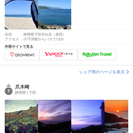
住所
:
静岡県下田市白浜（原田）
アクセス
:
(1)下田駅からバスで13分
外部サイトで見る
シェア用のページを表示
爪木崎
7
静岡県 / 下田