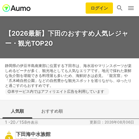
ログイン
【2026最新】下田のおすすめ人気レジャ
ー・観光TOP20
静岡県の伊豆半島南東部に位置する下田市は、海水浴やマリンスポーツが楽
しめるビーチが多く、観光地としても人気なエリアです。地元で採れた新鮮
な魚介類を堪能できる料理屋も多いため、海鮮好きは必見。「龍宮窟」や
「爪木崎自然公園」などの自然豊かな観光スポットを巡りながら、ゆったり
と過ごすのもおすすめです。
本サービス内ではアフィリエイト広告を利用しています
人気順
おすすめ順
1 -20
⁄
158
更新日：2026年08月06日
件表示
下田海中水族館
1