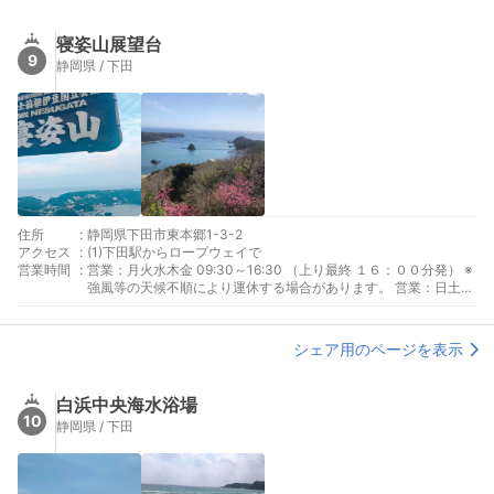
寝姿山展望台
9
静岡県 / 下田
住所
:
静岡県下田市東本郷1-3-2
アクセス
:
(1)下田駅からロープウェイで
営業時間
:
営業：月火水木金 09:30～16:30 （上り最終 １６：００分発） ※
強風等の天候不順により運休する場合があります。 営業：日土祝
08:45～16:45 （上り最終 １６：３０分発） ※ 強風等の天候不順
により運休する場合があります。
シェア用のページを表示
白浜中央海水浴場
10
静岡県 / 下田