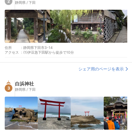
2
静岡県 / 下田
住所
:
静岡県下田市3-14
アクセス
:
(1)伊豆急下田駅から徒歩で10分
シェア用のページを表示
白浜神社
3
静岡県 / 下田