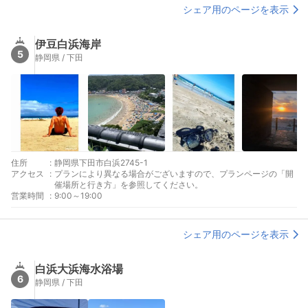
シェア用のページを表示
伊豆白浜海岸
5
静岡県 / 下田
住所
:
静岡県下田市白浜2745-1
アクセス
:
プランにより異なる場合がございますので、プランページの「開
催場所と行き方」を参照してください。
営業時間
:
9:00～19:00
シェア用のページを表示
白浜大浜海水浴場
6
静岡県 / 下田