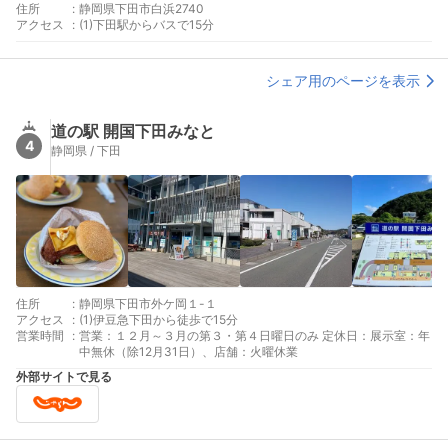
住所
:
静岡県下田市白浜2740
アクセス
:
(1)下田駅からバスで15分
シェア用のページを表示
道の駅 開国下田みなと
4
静岡県 / 下田
住所
:
静岡県下田市外ケ岡１-１
アクセス
:
(1)伊豆急下田から徒歩で15分
営業時間
:
営業：１２月～３月の第３・第４日曜日のみ 定休日：展示室：年
中無休（除12月31日）、店舗：火曜休業
外部サイトで見る