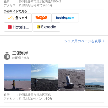
住所
:
静岡県静岡市清水区馬走1500-2
アクセス
:
(1)静岡駅から車で約30分
外部サイトで見る
シェア用のページを表示
三保海岸
15
静岡県 / 清水
住所
:
静岡県静岡市清水区三保
アクセス
:
(1)清水駅からバスで30分