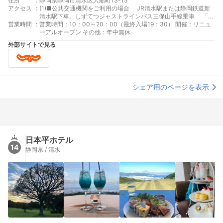
住所
:
静岡県静岡市清水区入船町13-15
アクセス
:
(1)■公共交通機関をご利用の場合 JR清水駅または静岡鉄道新
清水駅下車。しずてつジャストラインバス三保山手線乗車 「波
営業時間
:
止場・フェルケール博物館」下車徒歩1分 ■無料シャトルバスの
営業時間：10：00～20：00（最終入場19：30） 開催：リニュ
ご案内 JR清水駅～静岡鉄道新清水駅～エスパルスドリームプ
ーアルオープン その他：年中無休
ラザ間を夜10時台まで運行中。 毎日運行所要時間約10分 ■お
外部サイトで見る
車をご利用の場合 東名高速道路清水インターより、しみずマリ
ンロード経由約10分
シェア用のページを表示
日本平ホテル
14
静岡県 / 清水