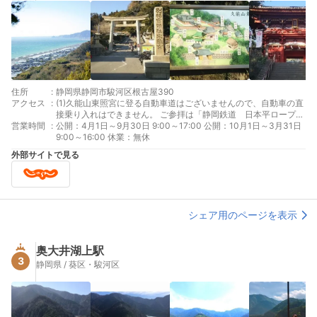
住所
:
静岡県静岡市駿河区根古屋390
アクセス
:
(1)久能山東照宮に登る自動車道はございませんので、自動車の直
接乗り入れはできません。 ご参拝は「静岡鉄道 日本平ロープウ
営業時間
:
ェイ」をご利用いただく方法と「久能山下からの徒歩ルート」が
公開：4月1日～9月30日 9:00～17:00 公開：10月1日～3月31日
あります。 車：東名静岡・清水インターより日本平山頂（約40
9:00～16:00 休業：無休
分）⇒ 山頂より日本平ロープウェイ（5分） バス：JR静岡駅よ
外部サイトで見る
り、しずてつジャストライン日本平線（約50分）終点「日本平」
で下車すると、ロープウェイ乗場入口です タクシー：JR静岡駅
より約30分。料金は約4,200円（小型の場合）
シェア用のページを表示
奥大井湖上駅
3
静岡県 / 葵区・駿河区