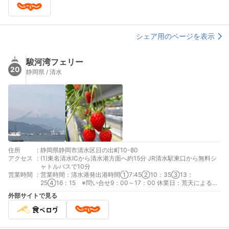
シェア用のページを表示
駿河湾フェリー
20
静岡県 / 清水
住所
:
静岡県静岡市清水区日の出町10-80
アクセス
:
(1)東名清水ICから清水港方面へ約15分 JR清水駅東口から無料シ
ャトルバスで10分
営業時間
:
営業時間：清水港発出港時間①7:45②10：35③13：
25④16：15 ※問い合せ9：00～17：00 休業日：荒天による欠
航およびドック期間
外部サイトで見る