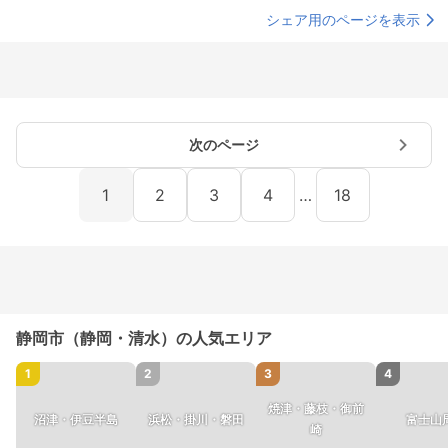
シェア用のページを表示
次のページ
1
2
3
4
…
18
静岡市（静岡・清水）の人気エリア
1
2
3
4
焼津・藤枝・御前
沼津・伊豆半島
浜松・掛川・磐田
富士山
崎