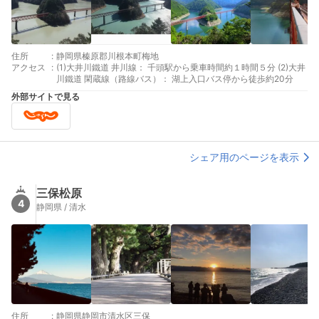
住所
:
静岡県榛原郡川根本町梅地
アクセス
:
(1)大井川鐵道 井川線： 千頭駅から乗車時間約１時間５分 (2)大井
川鐵道 閑蔵線（路線バス）： 湖上入口バス停から徒歩約20分
外部サイトで見る
シェア用のページを表示
三保松原
4
静岡県 / 清水
住所
:
静岡県静岡市清水区三保