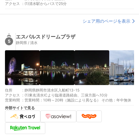
アクセス
:
(1)清水駅からバスで25分
シェア用のページを表示
エスパルスドリームプラザ
5
静岡県 / 清水
住所
:
静岡県静岡市清水区入船町13-15
アクセス
:
(1)東名清水ICより臨港道路経由、三保方面へ10分
営業時間
:
営業時間：10時～20時（施設により異なる） その他：年中無休
外部サイトで見る