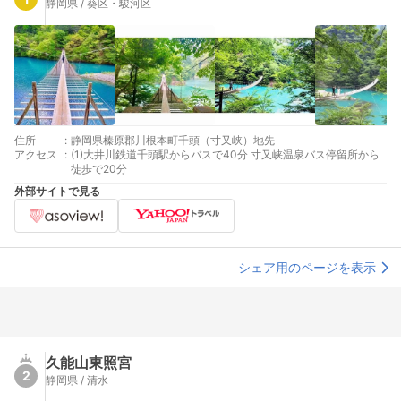
静岡県 / 葵区・駿河区
住所
:
静岡県榛原郡川根本町千頭（寸又峡）地先
アクセス
:
(1)大井川鉄道千頭駅からバスで40分 寸又峡温泉バス停留所から
徒歩で20分
外部サイトで見る
シェア用のページを表示
久能山東照宮
2
静岡県 / 清水