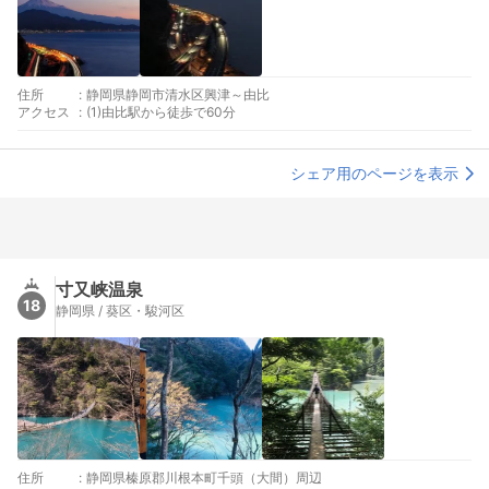
住所
:
静岡県静岡市清水区興津～由比
アクセス
:
(1)由比駅から徒歩で60分
シェア用のページを表示
寸又峡温泉
18
静岡県 / 葵区・駿河区
住所
:
静岡県榛原郡川根本町千頭（大間）周辺