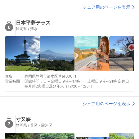
シェア用のページを表示
日本平夢テラス
6
静岡県 / 清水
住所
:
静岡県静岡市清水区草薙600-1
営業時間
:
開館時間：日～金曜日 9時～17時 土曜日 9時～21時 定休日：
毎月第2火曜日及び年末（12/26～12/31）
シェア用のページを表示
寸又峡
7
静岡県 / 葵区・駿河区