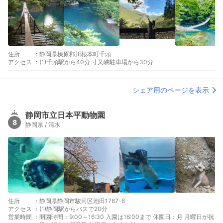
住所
:
静岡県榛原郡川根本町千頭
アクセス
:
(1)千頭駅から40分 寸又峡駐車場から30分
シェア用のページを表示
静岡市立日本平動物園
8
静岡県 / 清水
住所
:
静岡県静岡市駿河区池田1767-6
アクセス
:
(1)静岡駅からバスで20分
営業時間
:
開園時間：9:00～16:30 入園は16:00まで 休園日：月 月曜日が祝