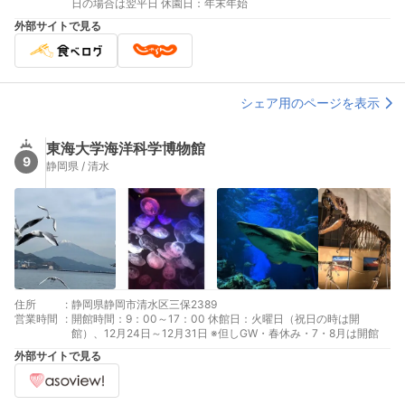
日の場合は翌平日 休園日：年末年始
外部サイトで見る
シェア用のページを表示
東海大学海洋科学博物館
9
静岡県 / 清水
住所
:
静岡県静岡市清水区三保2389
営業時間
:
開館時間：9：00～17：00 休館日：火曜日（祝日の時は開
館）、12月24日～12月31日 ※但しGW・春休み・7・8月は開館
外部サイトで見る