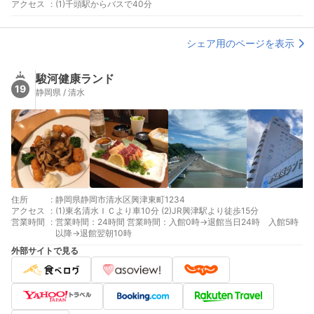
アクセス
:
(1)千頭駅からバスで40分
シェア用のページを表示
駿河健康ランド
19
静岡県 / 清水
住所
:
静岡県静岡市清水区興津東町1234
アクセス
:
(1)東名清水ＩＣより車10分 (2)JR興津駅より徒歩15分
営業時間
:
営業時間：24時間 営業時間：入館0時→退館当日24時 入館5時
以降→退館翌朝10時
外部サイトで見る