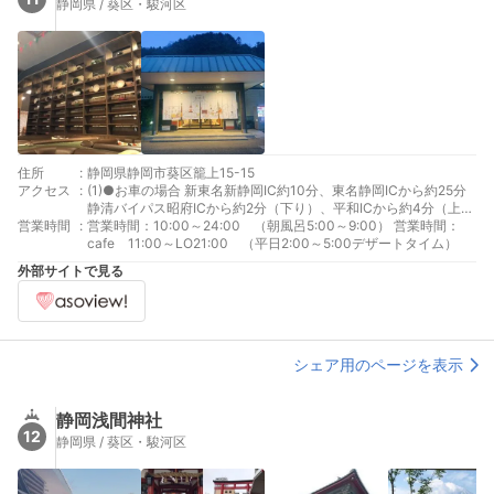
静岡県 / 葵区・駿河区
住所
:
静岡県静岡市葵区籠上15-15
アクセス
:
(1)●お車の場合 新東名新静岡IC約10分、東名静岡ICから約25分
静清バイパス昭府ICから約2分（下り）、平和ICから約4分（上
営業時間
:
り） 駐車場：130台（無料） ●静岡駅からバスの場合 静岡駅北
営業時間：10:00～24:00 （朝風呂5:00～9:00） 営業時間：
口より9番乗り場 静鉄バス安部線・美和大谷線「妙見下」バス停
cafe 11:00～LO21:00 （平日2:00～5:00デザートタイム）
下車、北方向へ徒歩約1分 ●静岡駅からタクシーの場合 静岡駅北
外部サイトで見る
口より約10分（約2.6km)
シェア用のページを表示
静岡浅間神社
12
静岡県 / 葵区・駿河区