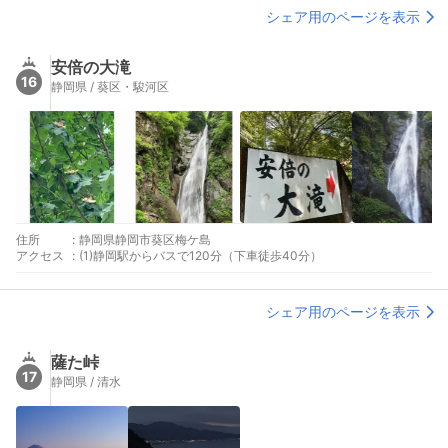
シェア用のページを表示
安倍の大滝
16
静岡県 / 葵区・駿河区
住所
:
静岡県静岡市葵区梅ケ島
アクセス
:
(1)静岡駅からバスで120分（下車徒歩40分）
シェア用のページを表示
薩た峠
17
静岡県 / 清水