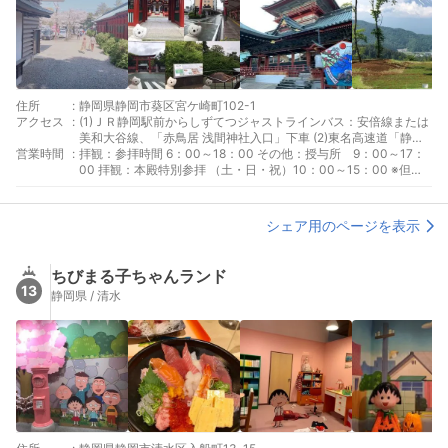
住所
:
静岡県静岡市葵区宮ケ崎町102-1
アクセス
:
(1)ＪＲ静岡駅前からしずてつジャストラインバス：安倍線または
美和大谷線、「赤鳥居 浅間神社入口」下車 (2)東名高速道「静岡
営業時間
:
IC」から車で約２０分、新東名高速道「新静岡IC」から車で約１
拝観：参拝時間 6：00～18：00 その他：授与所 9：00～17：
５分
00 拝観：本殿特別参拝 （土・日・祝）10：00～15：00 ※但し
祭典等により参拝できない場合あり。
シェア用のページを表示
ちびまる子ちゃんランド
13
静岡県 / 清水