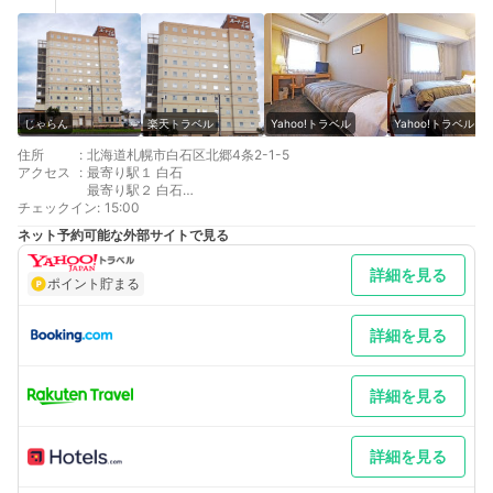
じゃらん
楽天トラベル
Yahoo!トラベル
Yahoo!トラベル
住所
:
北海道札幌市白石区北郷4条2-1-5
アクセス
:
最寄り駅１ 白石
最寄り駅２ 白石
チェックイン
補足 車／駐車場の1区画を超える大きさの中型・大型車はご遠慮
:
15:00
頂いております。近隣の工業団地・流通センター【()内はお車で
ネット予約可能な外部サイトで見る
の所要時間】・大谷地流通センター(15分)・米里北地区工業団地
(5分)・東苗穂工業団地(10分)・札幌テクノパーク(20分)
詳細を見る
ポイント貯まる
詳細を見る
詳細を見る
詳細を見る