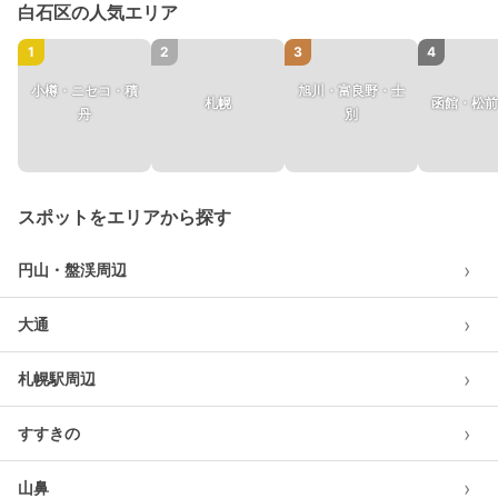
白石区の人気エリア
1
2
3
4
小樽・ニセコ・積
旭川・富良野・士
札幌
函館・松前
丹
別
スポットをエリアから探す
›
円山・盤渓周辺
›
大通
›
札幌駅周辺
›
すすきの
›
山鼻