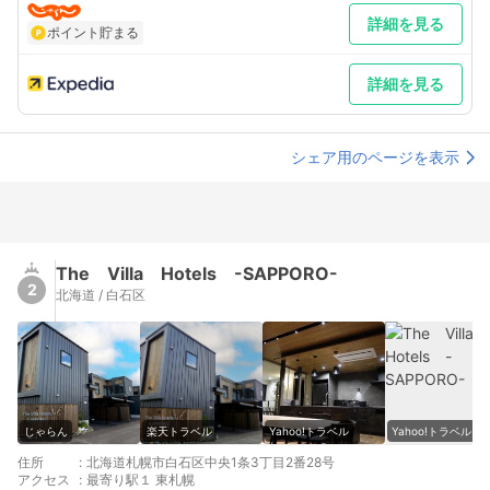
詳細を見る
ポイント貯まる
詳細を見る
シェア用のページを表示
The Villa Hotels -SAPPORO-
2
北海道 / 白石区
じゃらん
楽天トラベル
Yahoo!トラベル
Yahoo!トラベル
住所
:
北海道札幌市白石区中央1条3丁目2番28号
アクセス
:
最寄り駅１ 東札幌