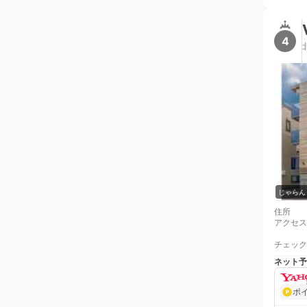
4
じゃらん
住所
アクセス
チェック
ネット予
ポ