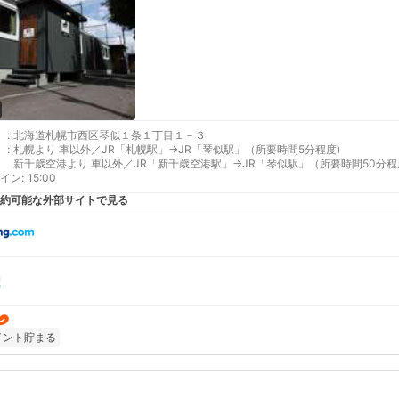
:
北海道札幌市西区琴似１条１丁目１－３
:
札幌より 車以外／JR「札幌駅」→JR「琴似駅」（所要時間5分程度)
新千歳空港より 車以外／JR「新千歳空港駅」→JR「琴似駅」（所要時間50分
イン
最寄り駅１ 琴似
:
15:00
最寄り駅２ 琴似
約可能な外部サイトで見る
イント貯まる