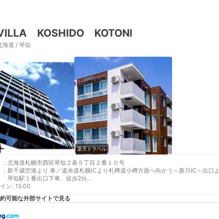
VILLA KOSHIDO KOTONI
北海道 / 琴似
楽天トラベル
:
北海道札幌市西区琴似２条５丁目２番１０号
:
新千歳空港より 車／道央道札幌ICより札樽道小樽方面へ向かう～新川IC～出口
琴似駅１番出口下車、徒歩2分
イン
最寄り駅１ 琴似
:
15:00
最寄り駅２ 琴似
約可能な外部サイトで見る