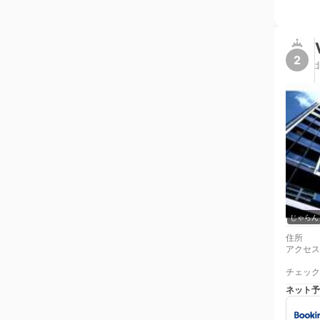
2
じゃらん
住所
アクセス
チェック
ネット予