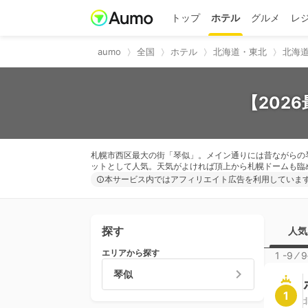
トップ
ホテル
グルメ
レ
aumo
全国
ホテル
北海道・東北
北海
【202
札幌市西区最大の街「琴似」。メイン通りには昔ながらの
ットとして人気。天気がよければ頂上から札幌ドームも臨
本サービス内ではアフィリエイト広告を利用していま
探す
人気
エリアから探す
1 -9
⁄
9
琴似
1