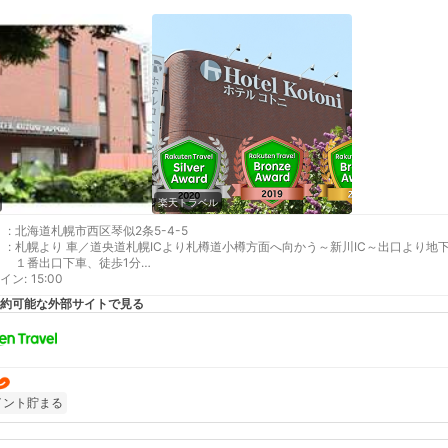
楽天トラベル
:
北海道札幌市西区琴似2条5-4-5
:
札幌より 車／道央道札幌ICより札樽道小樽方面へ向かう～新川IC～出口より地
１番出口下車、徒歩1分
イン
新千歳空港より 車以外／新千歳空港より、JR琴似駅下車。徒歩10分
:
15:00
補足 車／お車が立体駐車場に入庫可能な場合は無料！(先着8台まで)有料駐車
約可能な外部サイトで見る
が発生いたします事ご了承くださいませ。
イント貯まる