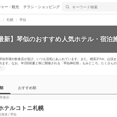
ジャー・観光
チラシ・ショッピング
道
札幌
琴似
6最新】琴似のおすすめ人気ホテル・宿泊施
琴似市場や飲食店が並び、いつも活気にあふれています。また、標高311m、山頂ま
めます。なお、年2回初夏と秋に開催される「琴似神社祭」もみどころ。たくさん
す
順
おすすめ順
件表示
ホテルコトニ札幌
北海道 / 琴似