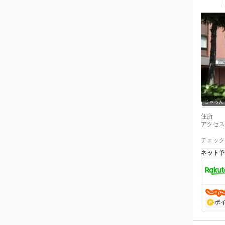
じゃらん
住所
アクセス
チェック
ネット予
ポ