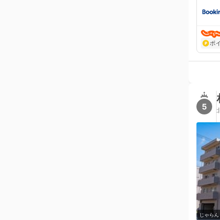
ポ
5
じゃらん