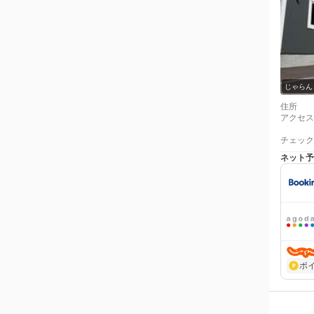
じゃらん
住所
アクセス
チェック
ネット予
ポ