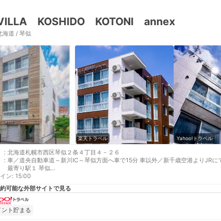
VILLA KOSHIDO KOTONI annex
北海道 / 琴似
楽天トラベル
Yahoo!トラベル
:
北海道札幌市西区琴似２条４丁目４－２６
:
車／道央自動車道～新川IC～琴似方面へ車で15分 車以外／新千歳空港よりJRに
最寄り駅１ 琴似
イン
最寄り駅２ 琴似
:
15:00
約可能な外部サイトで見る
イント貯まる