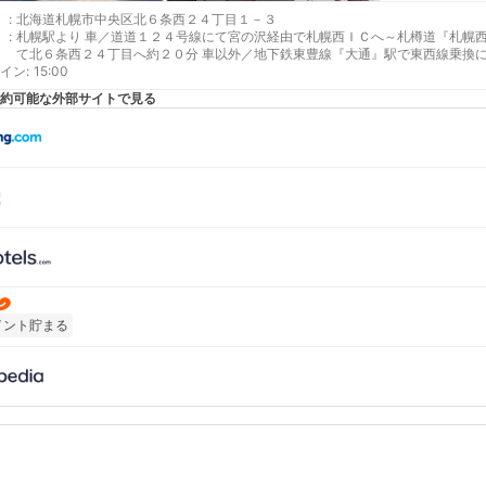
:
北海道札幌市中央区北６条西２４丁目１－３
:
札幌駅より 車／道道１２４号線にて宮の沢経由で札幌西ＩＣへ～札樽道『札幌
て北６条西２４丁目へ約２０分 車以外／地下鉄東豊線『大通』駅で東西線乗換
イン
最寄り駅１ 西２８丁目
:
15:00
補足 車／■駐車場駐車場３台ございます※駐車場ご利用希望の場合は、駐車場
約可能な外部サイトで見る
イプでご予約された場合、当日空きがあっても駐車場はご利用いただけません。
２４丁目とご用命を。
イント貯まる