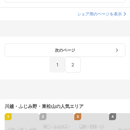
シェア用のページを表示
次のページ
1
2
川越・ふじみ野・東松山の人気エリア
1
2
3
4
川越・ふじみ野・
熊谷・深谷・本
秩父・長瀞・小川
さいた