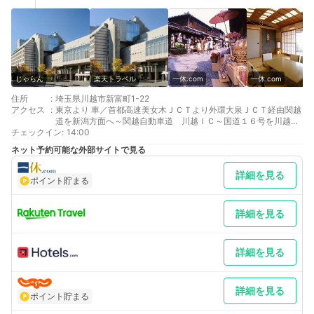
じゃらん
楽天トラベル
一休.com
一休.com
住所
:
埼玉県川越市新富町1-22
アクセス
:
東京より 車／首都高速美女木ＪＣＴより外環大泉ＪＣＴ経由関越
道を新潟方面へ～関越自動車道 川越ＩＣ～国道１６号を川越市
チェックイン
街方面へ。新宿３の交差点を左折。約２ｋｍ。 車以外／西武新宿
:
14:00
線「本川越駅」直結、新宿から特急レッドアローで44分
ネット予約可能な外部サイトで見る
最寄り駅１ 本川越
最寄り駅２ 川越
詳細を見る
最寄り駅３ 川越市
ポイント貯まる
補足 車／駐車場はご予約制ではございません。ご宿泊者は1泊に
つき1台500円にてご入庫から24時間（チェックイン前後も可）
の駐車場サービスをご利用いただけます。滞在期間中は出し入れ
詳細を見る
可能。車椅子をご利用のお客様は、恐れ入りますが１階駐車場を
ご利用ください。
詳細を見る
詳細を見る
ポイント貯まる