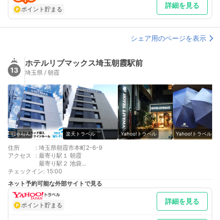
際に満車時はお客様ご負担で有料コインパーキングのご利用をお
詳細を見る
ポイント貯まる
願いいたします。 車以外／東武東上線池袋駅から急行に乗る。約
20分で志木駅に着く
シェア用のページを表示
ホテルリブマックス埼玉朝霞駅前
13
埼玉県 / 朝霞
じゃらん
楽天トラベル
Yahoo!トラベル
Yahoo!トラベル
住所
:
埼玉県朝霞市本町2-6-9
アクセス
:
最寄り駅１ 朝霞
最寄り駅２ 池袋
チェックイン
補足 車／当館に駐車場・提携駐車場はございません。徒歩5分以
:
15:00
内 周辺のパーキング情報↓↓朝霞市本町駐車場8：00～21：
ネット予約可能な外部サイトで見る
00 20分100円 21：00～8：00 60分100円※提携はしてお
りません 満車の場合はご容赦下さい。
詳細を見る
ポイント貯まる