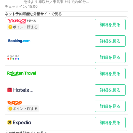
池袋より 車以外／東武東上線で約40分
チェックイン
最寄り駅１ 川越
:
15:00
最寄り駅２ 川越
ネット予約可能な外部サイトで見る
補足 車／★★★ 大型車両（バス・トラック・特殊車両）を駐
車予定のお客様へ ★★★ご予約前に、必ず駐車可能かどうかを
詳細を見る
お電話（049-226-3711）でご確認下さい。駐車スペースには、
ポイント貯まる
限りがございますので当日の予約状況により駐車いただけない場
合がございます。 車以外／羽田・成田空港へは、川越駅西口から
リムジンバス（他社）有り
詳細を見る
詳細を見る
詳細を見る
詳細を見る
詳細を見る
ポイント貯まる
詳細を見る