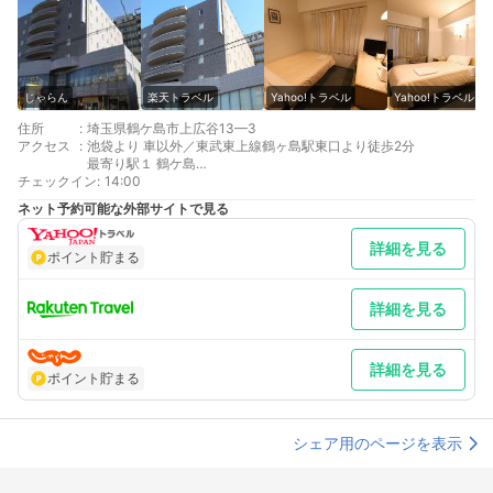
じゃらん
楽天トラベル
Yahoo!トラベル
Yahoo!トラベル
住所
:
埼玉県鶴ケ島市上広谷13—3
アクセス
:
池袋より 車以外／東武東上線鶴ヶ島駅東口より徒歩2分
最寄り駅１ 鶴ケ島
チェックイン
最寄り駅２ 川越
:
14:00
最寄り駅３ 池袋
ネット予約可能な外部サイトで見る
補足 車／駐車場は1日￥500（先着順・予約は出来ません）お停
めできない場合でも近くの提携コインパーキングをご案内致して
詳細を見る
おりますのでご安心ください。お手数ですがフロントまでご連絡
ポイント貯まる
をお願いいたします。 車以外／東武東上線 鶴ヶ島駅東口 徒歩
2分
詳細を見る
詳細を見る
ポイント貯まる
シェア用のページを表示