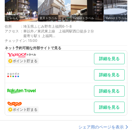
じゃらん
楽天トラベル
Yahoo!トラベル
Yahoo!トラベル
住所
:
埼玉県ふじみ野市上福岡6-1-8
アクセス
:
車以外／東武東上線 上福岡駅西口徒歩２分
最寄り駅１ 上福岡
チェックイン
補足 車／普通車のみ先着無料駐車場15台あり。予約・再出庫時の
:
15:00
取り置き不可。満車後は近隣の有料駐車場をご利用ください。。
ネット予約可能な外部サイトで見る
大型車の駐車はできません。
詳細を見る
ポイント貯まる
詳細を見る
詳細を見る
詳細を見る
ポイント貯まる
シェア用のページを表示