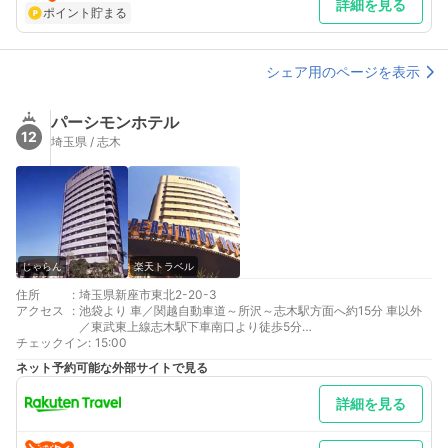
詳細を見る
ポイント貯まる
シェア用のページを表示
パーシモンホテル
12
埼玉県 / 志木
じゃらん
楽天トラベル
住所
:
埼玉県新座市東北2-20-3
アクセス
:
池袋より 車／関越自動車道～所沢～志木駅方面へ約15分 車以外
／東武東上線志木駅下車南口より徒歩5分
チェックイン
東京より 車／東京外環自動車道～和光北～志木駅方面へ約15分
:
15:00
車以外／池袋より東武東上線志木駅下車南口より徒歩5分
ネット予約可能な外部サイトで見る
最寄り駅１ 志木
最寄り駅２ 新座
詳細を見る
補足 車／20台。利用時に空いていれば利用可能です。駐車スペ
ースの予約は行っておりません。普通乗用車のみでトラック（小
さめでも荷台がある車）、マイクロバス不可。連泊の方も駐車の