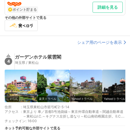
詳細を見る
ポイント貯まる
その他の外部サイトで見る
シェア用のページを表示
ガーデンホテル紫雲閣
4
埼玉県 / 東松山
じゃらん
楽天トラベル
Yahoo!トラベル
Yahoo!トラベル
住所
:
埼玉県東松山市箭弓町2-5-14
アクセス
:
東京より 車／首都5号池袋線～東京外環自動車道～関越自動車道
～東松山I.C.～キグナス左折し道なり～松山南幼稚園左折。(I.C.よ
チェックイン
り5分)
:
16:00
最寄り駅１ 東松山
ネット予約可能な外部サイトで見る