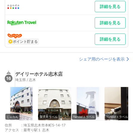
詳細を見る
詳細を見る
詳細を見る
ポイント貯まる
シェア用のページを表示
デイリーホテル志木店
16
埼玉県 / 志木
じゃらん
楽天トラベル
Yahoo!トラベル
Yahoo!トラベル
住所
:
埼玉県志木市本町5-14-17
アクセス
:
最寄り駅１ 志木