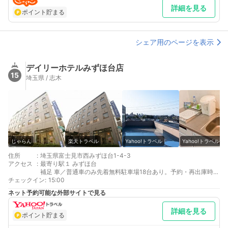
詳細を見る
ポイント貯まる
シェア用のページを表示
デイリーホテルみずほ台店
15
埼玉県 / 志木
じゃらん
楽天トラベル
Yahoo!トラベル
Yahoo!トラベル
住所
:
埼玉県富士見市西みずほ台1-4-3
アクセス
:
最寄り駅１ みずほ台
補足 車／普通車のみ先着無料駐車場18台あり。予約・再出庫時の
チェックイン
取り置き不可。満車後は近隣の有料駐車場をご利用ください。大
:
15:00
型車の駐車はできません。
ネット予約可能な外部サイトで見る
詳細を見る
ポイント貯まる