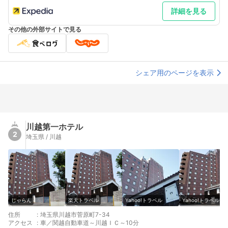
詳細を見る
その他の外部サイトで見る
シェア用のページを表示
川越第一ホテル
2
埼玉県 / 川越
じゃらん
楽天トラベル
Yahoo!トラベル
Yahoo!トラベル
住所
:
埼玉県川越市菅原町7-34
アクセス
:
車／関越自動車道～川越ＩＣ～10分