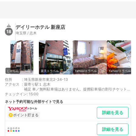
デイリーホテル 新座店
18
埼玉県 / 志木
じゃらん
楽天トラベル
Yahoo!トラベル
Yahoo!トラベル
住所
:
埼玉県新座市東北2-34-13
アクセス
:
最寄り駅１ 志木
補足 車／無料駐車場はありません。提携駐車場の割引チケットを
チェックイン
ご用意しております。詳細は店舗まで直接お問い合わせくださ
:
15:00
い。大型車の駐車はできません。
ネット予約可能な外部サイトで見る
詳細を見る
ポイント貯まる
詳細を見る