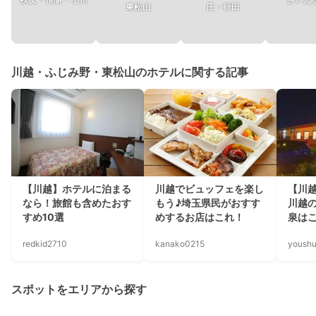
東松山
庄・行田
川越・ふじみ野・東松山のホテルに関する記事
【川越】ホテルに泊まる
川越でビュッフェを楽し
【川
なら！旅館も含めたおす
もう♪埼玉県民がおすす
川越
すめ10選
めするお店はこれ！
泉は
redkid2710
kanako0215
yoush
スポットをエリアから探す