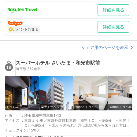
詳細を見る
詳細を見る
ポイント貯まる
シェア用のページを表示
スーパーホテル さいたま・和光市駅前
19
埼玉県 / 和光市
じゃらん
楽天トラベル
Yahoo!トラベル
Yahoo!トラベル
住所
:
埼玉県和光市本町1-13
アクセス
:
東京より 車／東京外環自動車道『和光ＩＣ』～約5分 ～和光Ｉ
Ｃから約5分 ～北から来られた方は北側/南から来られた方は南
チェックイン
側ＩＣで下車 車以外／ 東京メトロ丸ノ内線⇒東京メトロ副都心
:
15:00
線 /東武東上線準急