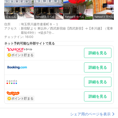
じゃらん
Yahoo!トラベル
Yahoo!トラベル
Yahoo!トラベル
住所
:
埼玉県川越市連雀町８－１
アクセス
:
新宿駅より 車以外／西武新宿線【西武新宿】→【本川越】（電車
最短49分）→徒歩7分
チェックイン
池袋駅より 車以外／東武東上線【池袋】→【川越市】（電車33
:
16:00
分）→徒歩12分
ネット予約可能な外部サイトで見る
最寄り駅１ 本川越
最寄り駅２ 川越市
詳細を見る
最寄り駅３ 川越
ポイント貯まる
補足 車／提携駐車場のご案内 /予約不可/台数制限あり提携駐車
場の詳細は、以下のURLをご確認ください（最大料金ない時期も
あり）https://hatago-coedoya.com/parking/駐車されたお客様
詳細を見る
はチェックイン時にお声掛け下さい入庫より24時間駐車券を500
円にて販売 車以外／川越駅から東武バス1番乗り場神明町車庫行
で蓮馨寺下車徒歩すぐ
詳細を見る
詳細を見る
ポイント貯まる
シェア用のページを表示