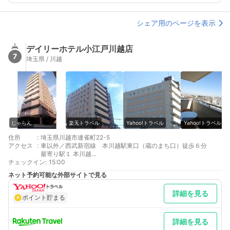
シェア用のページを表示
デイリーホテル小江戸川越店
7
埼玉県 / 川越
じゃらん
楽天トラベル
Yahoo!トラベル
Yahoo!トラベル
住所
:
埼玉県川越市連雀町22-5
アクセス
:
車以外／西武新宿線 本川越駅東口（蔵のまち口）徒歩６分
最寄り駅１ 本川越
チェックイン
最寄り駅２ 川越市
:
15:00
補足 車／普通車のみ先着無料駐車場15台あり、予約・再出庫時の
ネット予約可能な外部サイトで見る
取り置き、大型車の駐車不可土日祝日の13時から18時までの入出
庫は出来ません詳細は当社ＨＰをご確認ください百万灯夏まつり
詳細を見る
(7月最終週末予定)期間中は利用制限あり
ポイント貯まる
詳細を見る