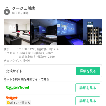
クージュ川越
6
埼玉県 / 川越
住所
:
〒350-1122 川越市脇田町17-4
アクセス
:
JR埼京線 川越駅から236m
東武東上線 川越駅から236m
チェックイン
:
19:00
公式サイト
詳細を見る
ネット予約可能な外部サイトで見る
詳細を見る
詳細を見る
ポイント貯まる