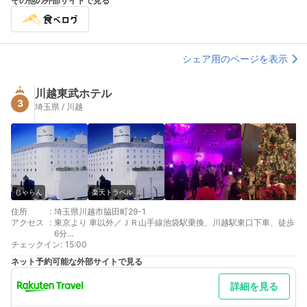
その他の外部サイトで見る
シェア用のページを表示
川越東武ホテル
3
埼玉県 / 川越
じゃらん
楽天トラベル
住所
:
埼玉県川越市脇田町29-1
アクセス
:
東京より 車以外／ＪＲ山手線池袋駅乗換、川越駅東口下車、徒歩
6分
チェックイン
最寄り駅１ 川越
:
15:00
最寄り駅２ 本川越
ネット予約可能な外部サイトで見る
補足 車／駐車場30台（先着順、予約不可）￥800／泊地下駐車
場は夜間 0：00～5：00 の間閉鎖しております。
詳細を見る