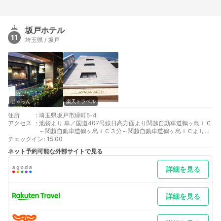
坂戸ホテル
11
埼玉県 / 坂戸
じゃらん
楽天トラベル
住所
:
埼玉県坂戸市緑町5-4
アクセス
:
池袋より 車／国道407号線日高方面より関越自動車道鶴ヶ島ＩＣ
～関越自動車道鶴ヶ島ＩＣ３分～関越自動車道鶴ヶ島ＩＣより国
チェックイン
道407号線坂戸・東松山方面 車以外／東武東上線（寄居・森林公
:
15:00
園方面）急行45分
ネット予約可能な外部サイトで見る
最寄り駅１ 坂戸
補足 車／＊駐車場は無料にてご用意いたしております。大型車両
詳細を見る
でのご利用を希望される方は、必ず事前に連絡をお願いいたしま
す。(大型車は連絡を頂いても、駐車できない場合がございます。
予めご了承ください)＊
詳細を見る