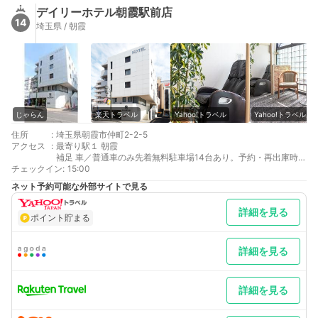
デイリーホテル朝霞駅前店
14
埼玉県 / 朝霞
じゃらん
楽天トラベル
Yahoo!トラベル
Yahoo!トラベル
住所
:
埼玉県朝霞市仲町2-2-5
アクセス
:
最寄り駅１ 朝霞
補足 車／普通車のみ先着無料駐車場14台あり。予約・再出庫時の
チェックイン
取り置き不可。提携駐車場の割引チケットをご用意しておりま
:
15:00
す。詳細は店舗まで直接お問い合わせください。大型車の駐車は
ネット予約可能な外部サイトで見る
できません。
詳細を見る
ポイント貯まる
詳細を見る
詳細を見る