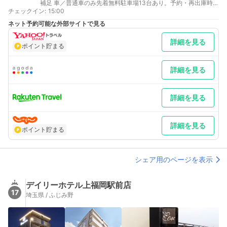
補足 車／普通車のみ先着無料駐車場13台あり。予約・再出庫時の
チェックイン
取り置き不可。満車後は近隣の有料駐車場をご利用ください。大
:
15:00
型車の駐車はできません。
ネット予約可能な外部サイトで見る
詳細を見る
ポイント貯まる
詳細を見る
詳細を見る
詳細を見る
ポイント貯まる
シェア用のページを表示
デイリーホテル上福岡駅前店
17
埼玉県 / ふじみ野