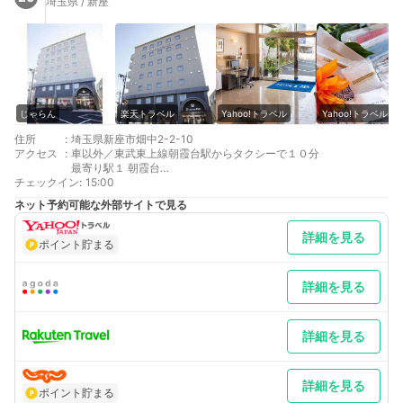
埼玉県 / 新座
じゃらん
楽天トラベル
Yahoo!トラベル
Yahoo!トラベル
住所
:
埼玉県新座市畑中2-2-10
アクセス
:
車以外／東武東上線朝霞台駅からタクシーで１０分
最寄り駅１ 朝霞台
チェックイン
補足 車／普通車のみ先着無料駐車場40台あり。予約・再出庫時
:
15:00
の取り置き不可。大型車の駐車はできません。
ネット予約可能な外部サイトで見る
詳細を見る
ポイント貯まる
詳細を見る
詳細を見る
詳細を見る
ポイント貯まる