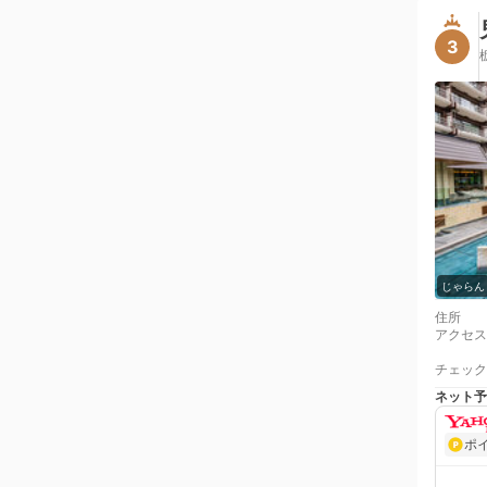
3
じゃらん
住所
アクセス
チェック
ネット予
ポ