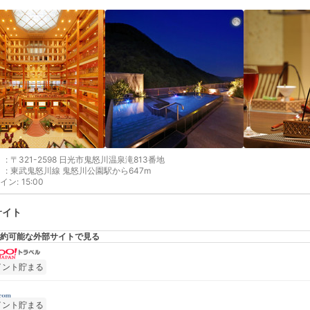
:
〒321-2598 日光市鬼怒川温泉滝813番地
:
東武鬼怒川線 鬼怒川公園駅から647m
イン
:
15:00
サイト
約可能な外部サイトで見る
イント貯まる
イント貯まる