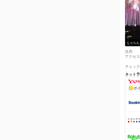
じゃらん
住所
アクセス
チェック
ネット予
ポ