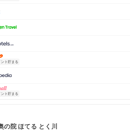
イント貯まる
イント貯まる
奥の院 ほてる とく川