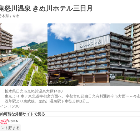
鬼怒川温泉 きぬ川ホテル三日月
栃木県 / 今市
楽天トラベル
:
栃木県日光市鬼怒川温泉大原1400
:
東京より 車／東北道宇都宮方面へ。宇都宮IC経由日光有料通路今市方面へ～今市I
浅草駅より東武線。鬼怒川温泉駅下車徒歩約3分
イン
最寄り駅１ 鬼怒川温泉
:
15:00
補足 車／お車は玄関先へつけてください。係りが駐車場のご案内をさせていた
約可能な外部サイトで見る
台1,100円）
イント貯まる