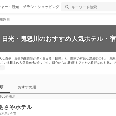
ジャー・観光
チラシ・ショッピング
鬼怒川
新】日光・鬼怒川のおすすめ人気ホテル・宿泊
大な自然、歴史的建造物が多く集まる「日光」と、関東の有数な温泉街の1つ「鬼怒
れている日本の人気観光地の1つです。都心から約2時間もアクセス良好なのも魅力で
す
順
おすすめ順
165
件表示
あさやホテル
栃木県 / 今市