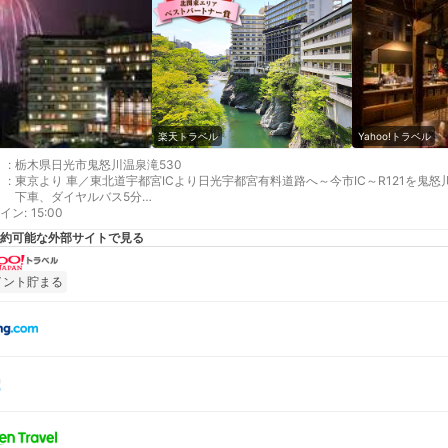
楽天トラベル
Yahoo!トラベル
:
栃木県日光市鬼怒川温泉滝530
:
東京より 車／東北道宇都宮ICより日光宇都宮有料道路へ～今市IC～R121を鬼
下車、ダイヤルバス5分
イン
最寄り駅１ 鬼怒川温泉
:
15:00
約可能な外部サイトで見る
イント貯まる