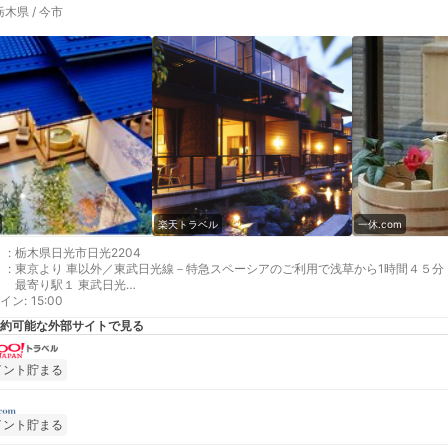
栃木県 / 今市
楽天トラベル
一休.com
:
栃木県日光市日光2204
:
東京より 車以外／東武日光線－特急スペーシアのご利用で浅草から1時間４５分
最寄り駅１ 東武日光
イン
最寄り駅２ 日光
:
15:00
補足 車以外／ＪＲ・東武日光駅より送迎バスあり(事前予約制・定時運行）
約可能な外部サイトで見る
イント貯まる
イント貯まる