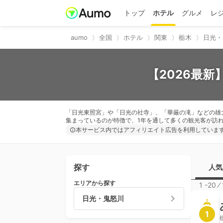
トップ
ホテル
グルメ
レ
aumo
全国
ホテル
関東
栃木
日光・
【2026最
「日光東照宮」や「日光の社寺」、「華厳の滝」などの雄
集まっているのが特徴で、1年を通して多くの観光客が訪
本サービス内ではアフィリエイト広告を利用していま
探す
人気
エリアから探す
1 -20
⁄
日光・鬼怒川
1