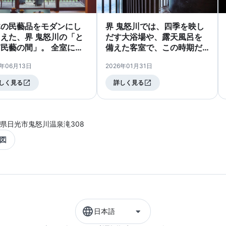
木の民藝品をモダンにし
界 鬼怒川では、四季を映し
えた、界 鬼怒川の「と
だす大浴場や、露天風呂を
民藝の間」。 全室に、
備えた客室で、この時期だ
子焼や黒羽藍染など地域
けの「雪見風呂」をお楽し
6年06月13日
2026年01月31日
職人の技が息づいていま
みいただけます。 雪を見な
。窓の外に広がるのは、
がら名湯鬼怒川温泉に浸か
しく見る
詳しく見る
豊かな森を望む「大谷石
る「雪見露天」は、冷めた
テラス」。ここに腰掛
体を一気にほぐし、格別の
、さらさらと揺れる木々
癒しを体験できます。 いち
音と、心地よい夏の風に
ご王国・栃木ならではの体
県日光市鬼怒川温泉滝308
される。そんな贅沢な夏
験や、伝統工芸「益子焼」
図
ひとときを過ごしません
の陶片を使ったライトアッ
ms
プなど、特別な催しも冬限
turing modern
定でご用意しています。冬
rpretations of
ならではの特別な滞在をぜ
itional Tochigi folk
ひお楽しみください。 At
fts. Every room
KAI Kinugawa, enjoy
wcases the
seasonal “snow-viewing
日本語
ftsmanship of local
baths” in our large