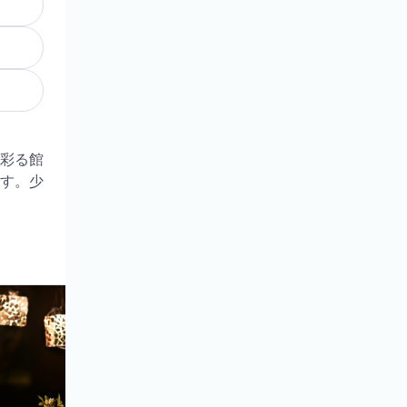
彩る館
す。少