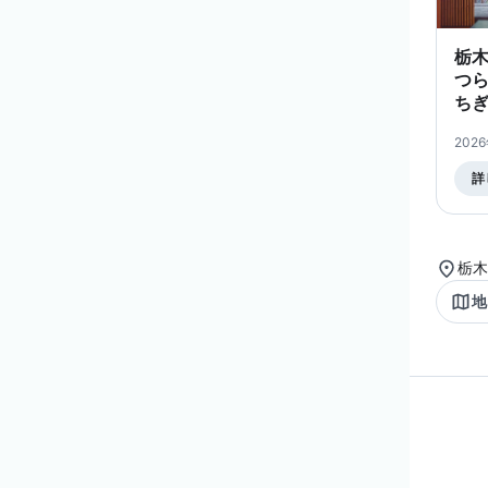
栃
つら
ちぎ
益
202
の
す
詳
緑
の
け
の
栃木
癒
地
の
か。 Guest roo
fea
inte
trad
cra
sho
cra