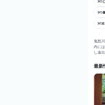
E
鬼怒川
内には
し遠出
最新