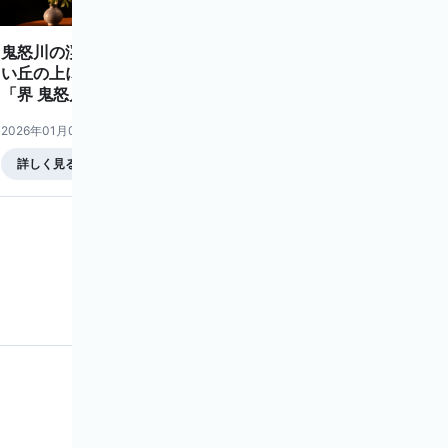
鬼怒川の渓流に面した小高
界 鬼怒川では、2026年1月
い丘の上に立つ温泉旅館
6日～3月31日の期間限定
「界 鬼怒川」では、2025年
で、「いちごで満たす至福
12月1日から2026年3月31
の温泉滞在」を開催しま
2026年01月07日
2025年12月23日
日までの期間、廃棄される
す。 栃木県はいちごの生産
益子焼の陶片をアップサイ
が盛んに行われており、い
詳しく見る
詳しく見る
クルし、幻想的な光のアー
ちご王国とも呼ばれていま
トに生まれ変わるライトア
す。開催期間中は、温泉後
ップ「灯る器のものがた
の水分をいちごで補給する
り」を開催します。期間
湯上がりいちごや、幻のい
中、本来は廃棄されてしま
ちごを含めた5種食べ比べ、
う益子焼の陶片を使ったラ
いちごの晩酌セットが登場
イトが中庭を彩ります。館
します。産地だからこそ味
内では、益子焼の作家と直
わえる希少な食体験と温
接交流ができる「冬の陶器
泉、いちごをかけ合わせた
市」や、益子焼の器を使っ
滞在で、心も身体も満たさ
て楽しむカクテルセットを
れる時間を提案します。
提供します。 KAI
Kinugawa, a hot spring