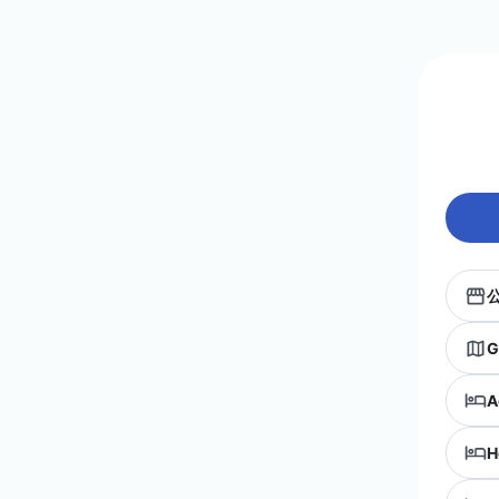
G
A
H