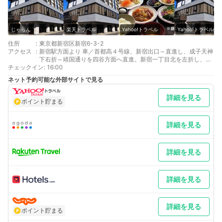
じゃらん
楽天トラベル
Yahoo!トラベル
Yahoo!トラベル
住所
:
東京都新宿区新宿6-3-2
アクセス
:
新宿駅方面より 車／首都高４号線、新宿出口～直進し、成子天神
下右折～靖国通りを四谷方面へ直進。新宿一丁目北を左折し、天
チェックイン
神小南右折 車以外／都営地下鉄新宿三丁目駅下車。Ｃ７番出口よ
:
16:00
り徒歩７分
ネット予約可能な外部サイトで見る
東京駅方面より 車／首都高４号線、外苑出口を出て左折し、外苑
東大通りへ ～目白方面へ向かい、合羽坂を左折～靖国通りを新
詳細を見る
宿方面に向かい、富久町交差点を斜め右へ直進 車以外／東京メト
ポイント貯まる
ロ丸の内線新宿御苑前駅下車。１番出口より徒歩７分
最寄り駅１ 新宿御苑前
最寄り駅２ 新宿三丁目
詳細を見る
補足 車／駐車場は、宿泊予約後にお電話にてご連絡ください。大
きさ的な事もお電話でご相談下さい。 車以外／バスタ新宿より徒
歩約１５分 新宿駅西口より徒歩約２５分
詳細を見る
詳細を見る
詳細を見る
ポイント貯まる