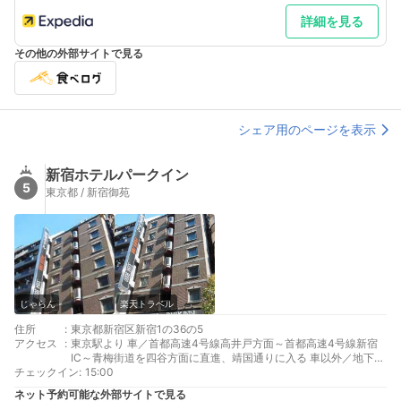
詳細を見る
その他の外部サイトで見る
シェア用のページを表示
新宿ホテルパークイン
5
東京都 / 新宿御苑
じゃらん
楽天トラベル
住所
:
東京都新宿区新宿1の36の5
アクセス
:
東京駅より 車／首都高速4号線高井戸方面～首都高速4号線新宿
IC～青梅街道を四谷方面に直進、靖国通りに入る 車以外／地下鉄
チェックイン
丸ノ内線、新宿御苑駅より徒歩2分
:
15:00
新宿駅より 車以外／都営新宿線、新宿3丁目駅より徒歩5分
ネット予約可能な外部サイトで見る
最寄り駅１ 新宿御苑前