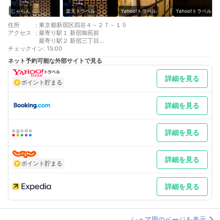
じゃらん
楽天トラベル
Yahoo!トラベル
Yahoo!トラベル
住所
:
東京都新宿区四谷４－２７－１５
アクセス
:
最寄り駅１ 新宿御苑前
最寄り駅２ 新宿三丁目
チェックイン
補足 車／隣地に他社運営の有料のコインパーキングがあります。
:
15:00
（他社運営の為、空き状況等はご自身でご確認下さい。）
ネット予約可能な外部サイトで見る
詳細を見る
ポイント貯まる
詳細を見る
詳細を見る
詳細を見る
ポイント貯まる
詳細を見る
シェア用のページを表示