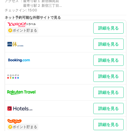
アクセス
:
最寄り駅１ 新宿御苑前
最寄り駅２ 新宿三丁目
チェックイン
最寄り駅３ 新宿
:
15:00
補足 車／営業時間：7時～22時（左記以外時間の入出庫不可）
ネット予約可能な外部サイトで見る
先着順でのご案内、予約不可※高さ制限1.55mまで入庫可能※現地
判断により安全を阻害するお車などはご入庫不可
詳細を見る
ポイント貯まる
詳細を見る
詳細を見る
詳細を見る
詳細を見る
詳細を見る
詳細を見る
ポイント貯まる