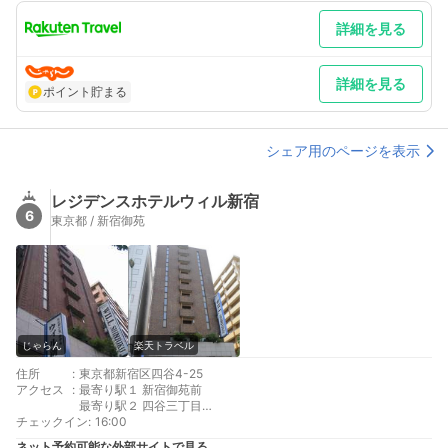
最寄り駅２ 新宿三丁目
詳細を見る
補足 車／靖国通り「新宿～北」交差点を右折。
詳細を見る
ポイント貯まる
シェア用のページを表示
レジデンスホテルウィル新宿
6
東京都 / 新宿御苑
じゃらん
楽天トラベル
住所
:
東京都新宿区四谷4-25
アクセス
:
最寄り駅１ 新宿御苑前
最寄り駅２ 四谷三丁目
チェックイン
補足 車／コインパーキング徒歩５分以内にあります。 車以外／
:
16:00
当ホテルの場所の検索はグーグルマップでホテル名入力ください
ネット予約可能な外部サイトで見る