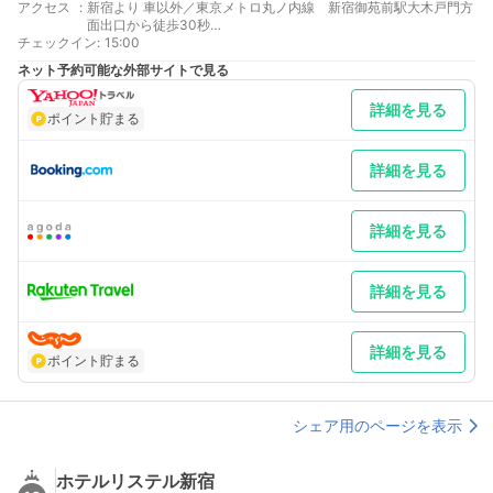
アクセス
:
新宿より 車以外／東京メトロ丸ノ内線 新宿御苑前駅大木戸門方
面出口から徒歩30秒
チェックイン
最寄り駅１ 新宿御苑前
:
15:00
最寄り駅２ 新宿三丁目
ネット予約可能な外部サイトで見る
補足 車／当施設は駐車場のご用意がございません。付近のパーキ
ングエリアをご利用下さいませ。
詳細を見る
ポイント貯まる
詳細を見る
詳細を見る
詳細を見る
詳細を見る
ポイント貯まる
シェア用のページを表示
ホテルリステル新宿