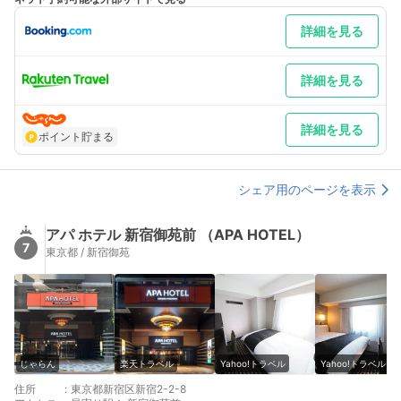
詳細を見る
詳細を見る
詳細を見る
ポイント貯まる
シェア用のページを表示
アパ ホテル 新宿御苑前 （APA HOTEL）
7
東京都 / 新宿御苑
じゃらん
楽天トラベル
Yahoo!トラベル
Yahoo!トラベル
住所
:
東京都新宿区新宿2-2-8