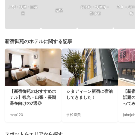
上野・浅草・日暮
錦糸町・浅草橋・
立川・八王
新宿
里
新小岩
梅
新宿御苑のホテルに関する記事
【新宿御苑のおすすめホ
シタディーン新宿に宿泊
【新
テル】観光・出張・長期
してきました！
話題の
滞在向けの7選◎
って
mhp120
永松麻美
johnjo
スポットをエリアから探す