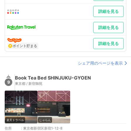
最寄り駅３ 東新宿
補足 車／※駐車場は予約制となっております。 お電話にてご予
約下さい。
詳細を見る
詳細を見る
詳細を見る
ポイント貯まる
シェア用のページを表示
Book Tea Bed SHINJUKU-GYOEN
9
東京都 / 新宿御苑
楽天トラベル
じゃらん
住所
:
東京都新宿区新宿1-12-8