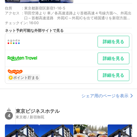
住所
:
東京都新宿区新宿1-16-5
アクセス
:
羽田空港より 車／各高速道路より首都高速４号線方面へ、外苑出
口～首都高速道路 外苑IC～外苑ICを出て靖国通りを新宿方面→
チェックイン
新宿一丁目北交差点左折 車以外／新宿駅西口まで高速バス利用→
:
16:00
丸ノ内線→新宿御苑前駅
ネット予約可能な外部サイトで見る
最寄り駅１ 新宿御苑前
最寄り駅２ 新宿
詳細を見る
最寄り駅３ 新宿三丁目
補足 車／駐車可能サイズ：高さ２m９０ｃｍ、奥行き５ｍまで。
利用方法：必ず、お電話にて事前にご予約をお願いします。道に
迷った際はお気軽にお電話下さい。 車以外／お困りの際はお気軽
詳細を見る
にお電話下さい。
詳細を見る
ポイント貯まる
シェア用のページを表示
東京ビジネスホテル
4
東京都 / 新宿御苑