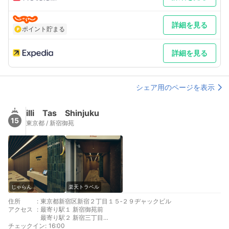
詳細を見る
ポイント貯まる
詳細を見る
シェア用のページを表示
illi Tas Shinjuku
15
東京都 / 新宿御苑
じゃらん
楽天トラベル
住所
:
東京都新宿区新宿２丁目１５‐２９ヂャックビル
アクセス
:
最寄り駅１ 新宿御苑前
最寄り駅２ 新宿三丁目
チェックイン
最寄り駅３ 新宿
:
16:00