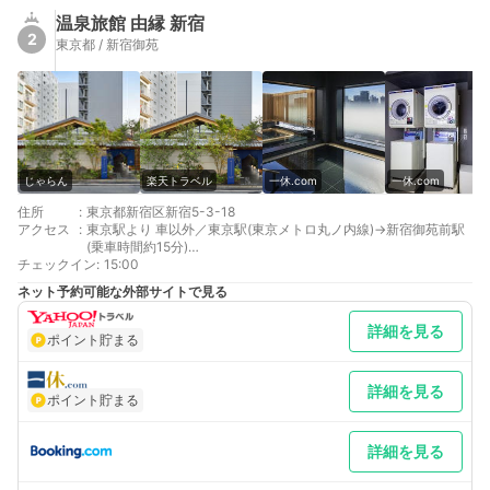
温泉旅館 由縁 新宿
2
東京都 / 新宿御苑
じゃらん
楽天トラベル
一休.com
一休.com
住所
:
東京都新宿区新宿5-3-18
アクセス
:
東京駅より 車以外／東京駅(東京メトロ丸ノ内線)→新宿御苑前駅
(乗車時間約15分)
チェックイン
大阪より 車以外／大阪駅(JR京都線)→新大阪駅(新幹線)→品川駅
:
15:00
(JR山手線)→新宿駅
ネット予約可能な外部サイトで見る
最寄り駅１ 新宿三丁目
最寄り駅２ 新宿御苑前
詳細を見る
最寄り駅３ 新宿
ポイント貯まる
詳細を見る
ポイント貯まる
詳細を見る