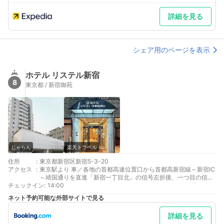
詳細を見る
シェア用のページを表示
ホテル リステル新宿
8
東京都 / 新宿御苑
じゃらん
楽天トラベル
住所
:
東京都新宿区新宿5-3-20
アクセス
:
東京駅より 車／各地の首都高速位置口から首都高新宿線～新宿IC
～靖国通りを直進「新宿一丁目北」の信号左折後、一つ目の信号
チェックイン
を右 車以外／東京メトロ丸ノ内線新宿御苑前駅下車、徒歩7分
:
14:00
池袋 渋谷より 車以外／東京メトロ副都心線新宿三丁目駅下車、
ネット予約可能な外部サイトで見る
Ｃ7出口より徒歩７分
最寄り駅１ 新宿御苑前
詳細を見る
最寄り駅２ 新宿三丁目