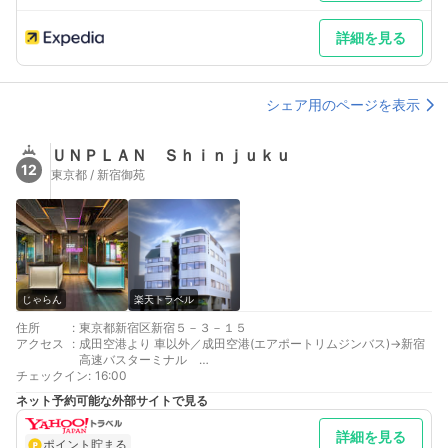
詳細を見る
シェア用のページを表示
ＵＮＰＬＡＮ Ｓｈｉｎｊｕｋｕ
12
東京都 / 新宿御苑
じゃらん
楽天トラベル
住所
:
東京都新宿区新宿５－３－１５
アクセス
:
成田空港より 車以外／成田空港(エアポートリムジンバス)→新宿
高速バスターミナル
チェックイン
羽田空港より 車以外／羽田空港(エアポートリムジンバス)→新宿
:
16:00
高速バスターミナル
ネット予約可能な外部サイトで見る
最寄り駅１ 新宿三丁目
最寄り駅２ 新宿御苑前
詳細を見る
最寄り駅３ 新宿
ポイント貯まる