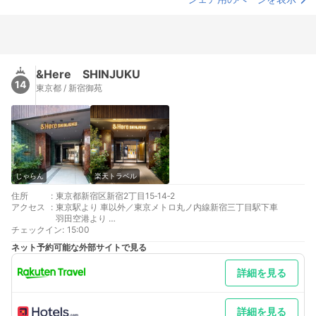
&Here SHINJUKU
14
東京都 / 新宿御苑
じゃらん
楽天トラベル
住所
:
東京都新宿区新宿2丁目15‐14‐2
アクセス
:
東京駅より 車以外／東京メトロ丸ノ内線新宿三丁目駅下車
羽田空港より
チェックイン
最寄り駅１ 新宿三丁目
:
15:00
ネット予約可能な外部サイトで見る
詳細を見る
詳細を見る