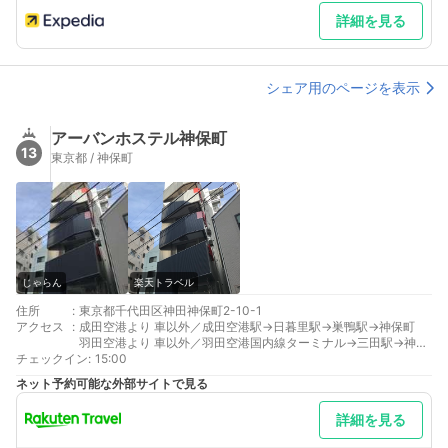
詳細を見る
シェア用のページを表示
アーバンホステル神保町
13
東京都 / 神保町
じゃらん
楽天トラベル
住所
:
東京都千代田区神田神保町2-10-1
アクセス
:
成田空港より 車以外／成田空港駅→日暮里駅→巣鴨駅→神保町
羽田空港より 車以外／羽田空港国内線ターミナル→三田駅→神保
チェックイン
町
:
15:00
最寄り駅１ 神保町
ネット予約可能な外部サイトで見る
最寄り駅２ 神保町
最寄り駅３ 神保町
詳細を見る