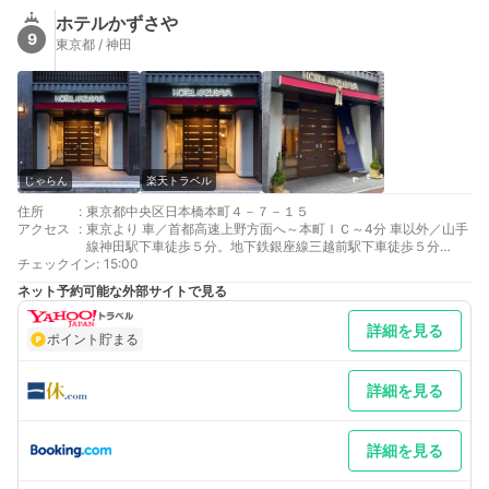
ホテルかずさや
9
東京都 / 神田
じゃらん
楽天トラベル
住所
:
東京都中央区日本橋本町４－７－１５
アクセス
:
東京より 車／首都高速上野方面へ～本町ＩＣ～4分 車以外／山手
線神田駅下車徒歩５分。地下鉄銀座線三越前駅下車徒歩５分
チェックイン
最寄り駅１ 新日本橋
:
15:00
最寄り駅２ 神田
ネット予約可能な外部サイトで見る
最寄り駅３ 三越前
補足 車／駐車場利用ご希望の場合は事前にご予約をお願い致しま
詳細を見る
す。■駐車場利用料金：1台あたり1日2,500円（ご到着日15:00～
ポイント貯まる
ご出発日12:00）■車両制限：高さ2.0m×全幅2.05m×全長
5.3m・車重2300kg以下 車以外／ＪＲ総武快速線新日本橋駅下車
徒歩１分。
詳細を見る
詳細を見る