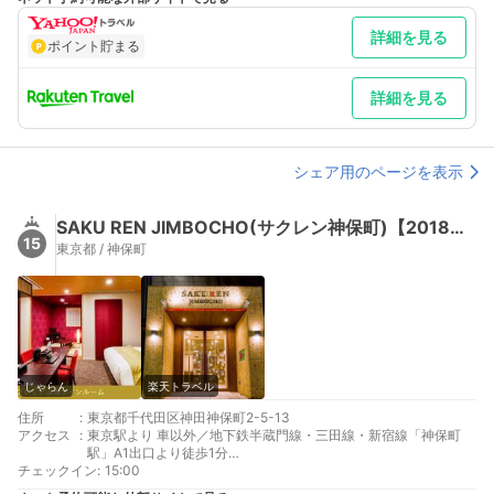
最寄り駅１ 秋葉原
最寄り駅２ 岩本町
詳細を見る
最寄り駅３ 神田
ポイント貯まる
補足 車／■駐車場ご利用案内■○事前予約制、宿泊者専用・平面
駐車場…車種制限無し。・立体駐車場…車種制限有り ・高さ
155cm・幅185cm・長さ485cmまで ・ご利用時間…1泊12:00～
詳細を見る
翌12:00まで ・23:00～翌朝6:00までは原則入出庫不可とさせ
て頂きます
シェア用のページを表示
SAKU REN JIMBOCHO(サクレン神保町)【2018年2月オープン】
15
東京都 / 神保町
じゃらん
楽天トラベル
住所
:
東京都千代田区神田神保町2-5-13
アクセス
:
東京駅より 車以外／地下鉄半蔵門線・三田線・新宿線「神保町
駅」A1出口より徒歩1分
チェックイン
羽田／成田より 車以外／羽田空港から電車で約50分／成田空港
:
15:00
から電車で約70分