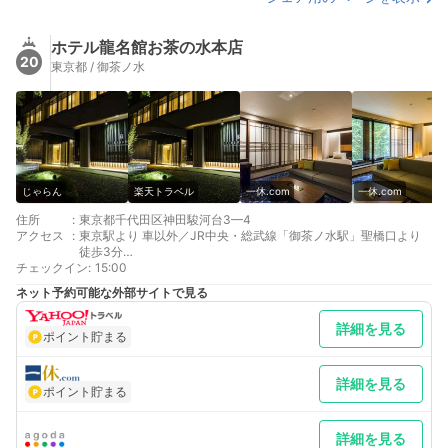
ホテル龍名館お茶の水本店
20
東京都 / 御茶ノ水
じゃらん
楽天トラベル
一休.com
一休.com
住所
:
東京都千代田区神田駿河台3—4
アクセス
:
東京駅より 車以外／JR中央・総武線「御茶ノ水駅」聖橋口より
徒歩3分
チェックイン
最寄り駅１ 御茶ノ水
:
15:00
最寄り駅２ 新御茶ノ水
ネット予約可能な外部サイトで見る
最寄り駅３ 淡路町
詳細を見る
ポイント貯まる
詳細を見る
ポイント貯まる
詳細を見る