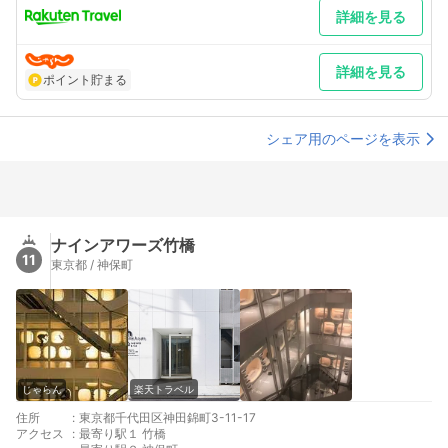
詳細を見る
詳細を見る
ポイント貯まる
シェア用のページを表示
ナインアワーズ竹橋
11
東京都 / 神保町
じゃらん
楽天トラベル
住所
:
東京都千代田区神田錦町3-11-17
アクセス
:
最寄り駅１ 竹橋