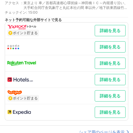
アクセス
:
東京より 車／首都高速都心環状線～神田橋ＩＣ～内堀通り沿い、
大手町合同庁舎気象庁と丸紅本社の間 車以外／地下鉄東西線竹橋
チェックイン
駅３ｂ出口直結東京駅よりタクシーワンメーター
:
15:00
最寄り駅１ 竹橋
ネット予約可能な外部サイトで見る
最寄り駅２ 大手町
最寄り駅３ 東京
詳細を見る
補足 車／日曜日（１０時～１６時、雨天中止）は内堀通りが通行
ポイント貯まる
禁止
詳細を見る
詳細を見る
詳細を見る
詳細を見る
ポイント貯まる
詳細を見る
シェア用のページを表示