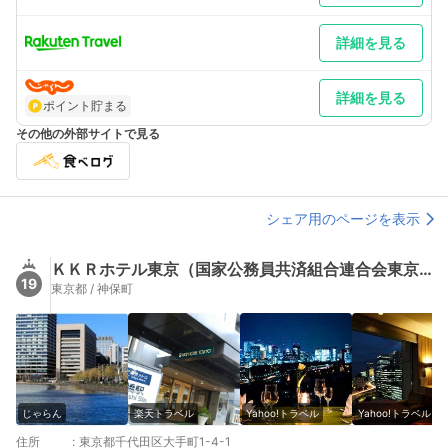
詳細を見る
詳細を見る
ポイント貯まる
その他の外部サイトで見る
シェア用のページを表示
ＫＫＲホテル東京（国家公務員共済組合連合会東京共済会館）
19
東京都 / 神保町
じゃらん
楽天トラベル
Yahoo!トラベル
Yahoo!トラベル
住所
:
東京都千代田区大手町1-4-1