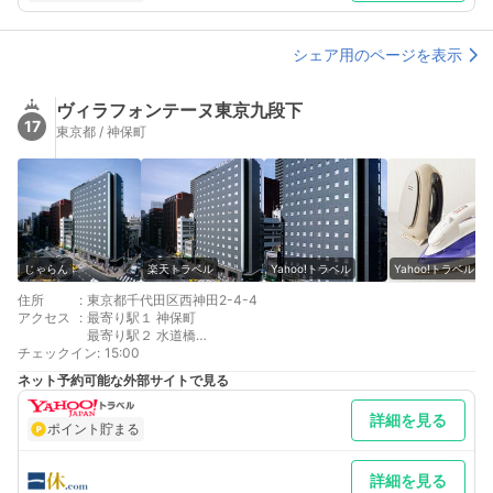
シェア用のページを表示
ヴィラフォンテーヌ東京九段下
17
東京都 / 神保町
じゃらん
楽天トラベル
Yahoo!トラベル
Yahoo!トラベル
住所
:
東京都千代田区西神田2-4-4
アクセス
:
最寄り駅１ 神保町
最寄り駅２ 水道橋
チェックイン
最寄り駅３ 九段下
:
15:00
補足 車／※当ホテルは駐車場のご用意がございませんので、お近
ネット予約可能な外部サイトで見る
くのコインパーキングを、お客様ご自身でお探しいただき、ご利
用をお願いしております。 車以外／近隣の系列とお間違えのない
詳細を見る
ようご注意ください
ポイント貯まる
詳細を見る