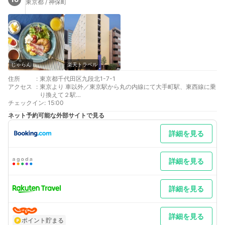
東京都 / 神保町
じゃらん
楽天トラベル
住所
:
東京都千代田区九段北1-7-1
アクセス
:
東京より 車以外／東京駅から丸の内線にて大手町駅、東西線に乗
り換えて２駅
チェックイン
羽田空港より 車以外／京急線（浅草線直通）乗車、日本橋駅で東
:
15:00
西線乗換、九段下駅下車
ネット予約可能な外部サイトで見る
最寄り駅１ 九段下
最寄り駅２ 東京
詳細を見る
最寄り駅３ 新宿
補足 車以外／東京駅からは、地下鉄大手町駅経由半蔵門線でもお
越し頂けます
詳細を見る
詳細を見る
詳細を見る
ポイント貯まる