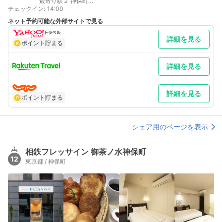
最寄り駅２ 神保町
チェックイン
最寄り駅３ 大手町
:
14:00
ネット予約可能な外部サイトで見る
詳細を見る
ポイント貯まる
詳細を見る
詳細を見る
ポイント貯まる
シェア用のページを表示
相鉄フレッサイン 御茶ノ水神保町
12
東京都 / 神保町