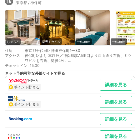
18
東京都 / 神保町
じゃらん
楽天トラベル
一休.com
一休.com
住所
:
東京都千代田区神田神保町1—30
アクセス
:
神保町駅より 車以外／神保町駅A5出口より白山通り右折、ミツ
ワビルを右折、徒歩2分。
チェックイン
水道橋駅より 車以外／水道橋駅東口より白山通り右折、ミツワビ
:
15:00
ルを左折、徒歩7分。
ネット予約可能な外部サイトで見る
最寄り駅１ 神保町
最寄り駅２ 水道橋
詳細を見る
最寄り駅３ 御茶ノ水
ポイント貯まる
補足 車／駐車場はございません。お近くのコインパーキングをご
利用くださいませ。
詳細を見る
ポイント貯まる
詳細を見る
詳細を見る