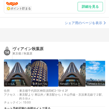
詳細を見る
ポイント貯まる
シェア用のページを表示
ヴィアイン秋葉原
14
東京都 / 秋葉原
じゃらん
楽天トラベル
Yahoo!トラベル
Yahoo!トラベル
住所
:
東京都千代田区神田須田町2-19-4 2F
アクセス
:
東京駅より 車以外／東京駅からＪＲ山手線・京浜東北線で２駅、
約５分♬
チェックイン
新宿より 車以外／新宿からJR中央線で御茶ノ水駅乗換後、JR総
:
15:00
武線で１駅(約１５分)
ネット予約可能な外部サイトで見る