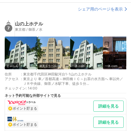
シェア用のページを表示
山の上ホテル
7
東京都 / 御茶ノ水
じゃらん
楽天トラベル
一休.com
一休.com
住所
:
東京都千代田区神田駿河台1-1山の上ホテル
アクセス
:
東京より 車／首都高速～神田橋ＩＣ～お茶の水方面へ 車以外／
ＪＲ中央線、御茶ノ水駅下車、徒歩５分
チェックイン
最寄り駅１ 御茶ノ水
:
14:00
最寄り駅２ 神保町
ネット予約可能な外部サイトで見る
最寄り駅３ 新御茶ノ水
補足 車／Ｐ４０台有
詳細を見る
ポイント貯まる
詳細を見る
ポイント貯まる