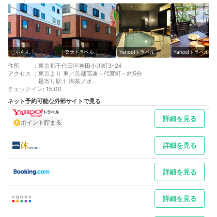
じゃらん
楽天トラベル
Yahoo!トラベル
Yahoo!トラベル
住所
:
東京都千代田区神田小川町3-24
アクセス
:
東京より 車／首都高速～代官町～約5分
最寄り駅１ 御茶ノ水
チェックイン
最寄り駅２ 神保町
:
15:00
最寄り駅３ 新御茶ノ水
ネット予約可能な外部サイトで見る
補足 車／駐車場は近隣のコインパーキング（1泊2000円～3000
円）をご紹介いたします。（徒歩約3分） 車以外／地下鉄新御茶
詳細を見る
ノ水、小川町駅、神保町駅より徒歩約5分
ポイント貯まる
詳細を見る
詳細を見る
詳細を見る