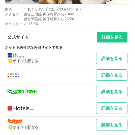
住所
:
〒101-0051 千代田区神保町1-19-7
アクセス
:
都営三田線 神保町駅から208m
都営新宿線 神保町駅から265m
チェックイン
東京メトロ半蔵門線 神保町駅から265m
:
15:00
東京メトロ千代田線 新御茶ノ水駅から597m
東京メトロ東西線 竹橋駅から603m
公式サイト
詳細を見る
JR中央線(快速) 御茶ノ水駅から636m
ネット予約可能な外部サイトで見る
詳細を見る
ポイント貯まる
詳細を見る
詳細を見る
詳細を見る
詳細を見る
ポイント貯まる