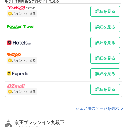
ネット予約可能な外部サイトで見る
最寄り駅１ 神保町
最寄り駅２ 九段下
詳細を見る
最寄り駅３ 水道橋
ポイント貯まる
補足 車／最寄り駅地下鉄半蔵門線・三田線・新宿線「神保町駅」
A1出口より徒歩1分地下鉄半蔵門線・東西線・新宿線「九段下
駅」6番出口より徒歩7分JR総武線・中央線「水道橋駅」東口より
詳細を見る
徒歩11分JR総武線・中央線「御茶ノ水駅」御茶ノ水橋口より徒歩
12分 車以外／地下鉄半蔵門線・三田線・新宿線「神保町駅」A1
出口より徒歩1分
詳細を見る
詳細を見る
ポイント貯まる
詳細を見る
詳細を見る
ポイント貯まる
シェア用のページを表示
京王プレッソイン九段下
16