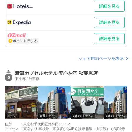
詳細を見る
詳細を見る
詳細を見る
ポイント貯まる
シェア用のページを表示
豪華カプセルホテル 安心お宿 秋葉原店
6
東京都 / 秋葉原
じゃらん
楽天トラベル
Yahoo!トラベル
Yahoo!トラベル
住所
:
東京都千代田区外神田1-2-12
アクセス
:
東京より 車以外／東京駅からJR京浜東北線（山手線）で2駅4分