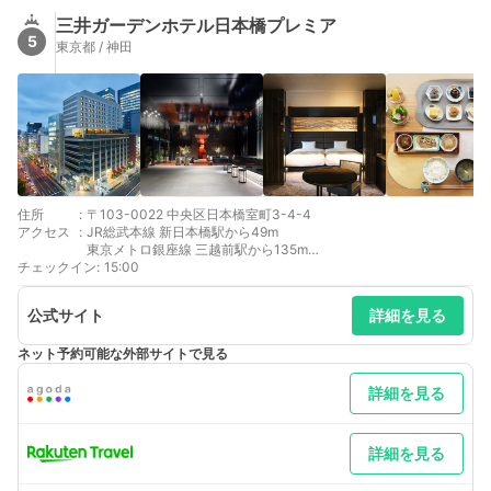
三井ガーデンホテル日本橋プレミア
5
東京都 / 神田
住所
:
〒103-0022 中央区日本橋室町3-4-4
アクセス
:
JR総武本線 新日本橋駅から49m
東京メトロ銀座線 三越前駅から135m
チェックイン
東京メトロ半蔵門線 三越前駅から380m
:
15:00
JR京浜東北線 神田駅から411m
公式サイト
詳細を見る
ネット予約可能な外部サイトで見る
詳細を見る
詳細を見る