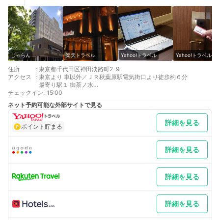
じゃらん
楽天トラベル
Yahoo!トラベル
Yahoo!トラベル
住所
:
東京都千代田区神田淡路町2-9
アクセス
:
東京より 車以外／ＪＲ秋葉原駅電気街口より徒歩約６分
最寄り駅１ 御茶ノ水
チェックイン
最寄り駅２ 秋葉原
:
15:00
最寄り駅３ 新御茶ノ水
ネット予約可能な外部サイトで見る
補足 車／■■駐車場のご利用案内■■【駐車料金 2，000円/1泊
（15：00～11：00）】※車輌制限：車高210cm、車幅185cm、
詳細を見る
全長500cm7台限定、完全予約制の為、必ず事前にお電話にてご
ポイント貯まる
予約ください （03-3251-7222）
詳細を見る
詳細を見る
詳細を見る