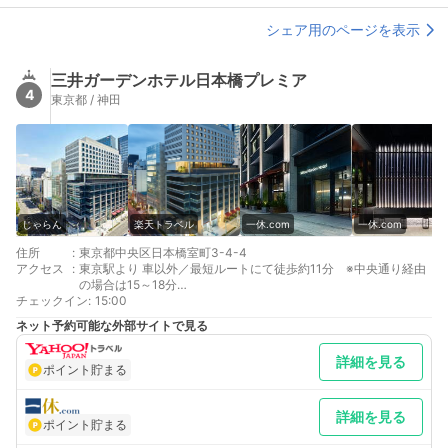
シェア用のページを表示
三井ガーデンホテル日本橋プレミア
4
東京都 / 神田
じゃらん
楽天トラベル
一休.com
一休.com
住所
:
東京都中央区日本橋室町3-4-4
アクセス
:
東京駅より 車以外／最短ルートにて徒歩約11分 ※中央通り経由
の場合は15～18分
チェックイン
最寄り駅１ 三越前
:
15:00
最寄り駅２ 新日本橋
ネット予約可能な外部サイトで見る
最寄り駅３ 神田
補足 車／ホテルには駐車場はございません。
詳細を見る
ポイント貯まる
詳細を見る
ポイント貯まる