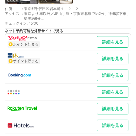
じゃらん
楽天トラベル
住所
:
東京都千代田区岩本町１－２－２
アクセス
:
東京より 車以外／JR山手線・京浜東北線で約2分、神田駅下車、
徒歩約6分
チェックイン
新宿より 車以外／JR中央線快速線で約12分、神田駅下車、徒歩
:
15:00
約6分
ネット予約可能な外部サイトで見る
最寄り駅１ 神田
最寄り駅２ 新日本橋
詳細を見る
最寄り駅３ 小伝馬町
ポイント貯まる
補足 車／・駐車場2,140円／泊（●完全電話予約制●）・高さ、
横幅制限有（高さ：2000mm 横幅：1950mm）・台数には限り
がございます。
詳細を見る
ポイント貯まる
詳細を見る
詳細を見る
詳細を見る
詳細を見る