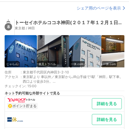
シェア用のページを表示
トーセイホテルココネ神田(２０１７年１２月１日オープン！）
8
東京都 / 神田
じゃらん
楽天トラベル
一休.com
一休.com
住所
:
東京都千代田区内神田3-2-10
アクセス
:
東京駅より 車以外／東京駅からJR山手線で1駅「神田」駅下車。
西口より徒歩3分。
チェックイン
羽田空港より 車以外／東京モノレールで浜松町駅へ、JR線に乗
:
15:00
り換え「神田」駅下車
ネット予約可能な外部サイトで見る
最寄り駅１ 神田
最寄り駅２ 神田
詳細を見る
ポイント貯まる
詳細を見る