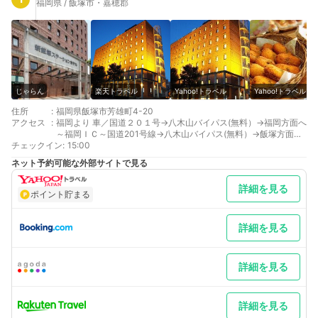
福岡県 / 飯塚市・嘉穂郡
じゃらん
楽天トラベル
Yahoo!トラベル
Yahoo!トラベル
住所
:
福岡県飯塚市芳雄町4-20
アクセス
:
福岡より 車／国道２０１号→八木山バイパス(無料）→福岡方面へ
～福岡ＩＣ～国道201号線→八木山バイパス(無料）→飯塚方面へ
チェックイン
車以外／博多駅からJR快速４５分 天神から高速バス６０分
:
15:00
最寄り駅１ 新飯塚
ネット予約可能な外部サイトで見る
補足 車以外／福岡空港からバス６５分
詳細を見る
ポイント貯まる
詳細を見る
詳細を見る
詳細を見る