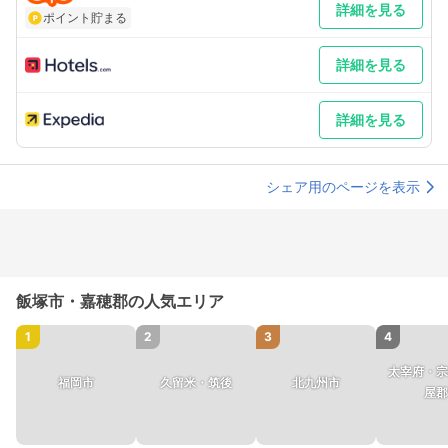
詳細を見る
ポイント貯まる
詳細を見る
詳細を見る
シェア用のページを表示
飯塚市・嘉穂郡の人気エリア
1
2
3
4
太宰府・宗
福岡市
久留米・筑後
北九州市
屋郡