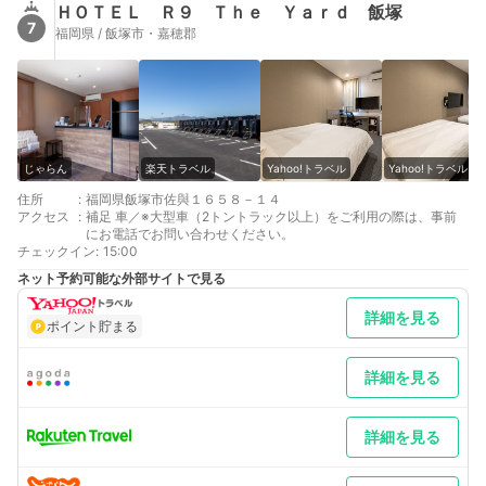
ＨＯＴＥＬ Ｒ９ Ｔｈｅ Ｙａｒｄ 飯塚
7
福岡県 / 飯塚市・嘉穂郡
じゃらん
楽天トラベル
Yahoo!トラベル
Yahoo!トラベル
住所
:
福岡県飯塚市佐與１６５８－１４
アクセス
:
補足 車／※大型車（2トントラック以上）をご利用の際は、事前
にお電話でお問い合わせください。
チェックイン
:
15:00
ネット予約可能な外部サイトで見る
詳細を見る
ポイント貯まる
詳細を見る
詳細を見る