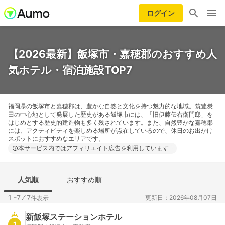
ログイン
【2026最新】飯塚市・嘉穂郡のおすすめ人
気ホテル・宿泊施設TOP7
福岡県の飯塚市と嘉穂郡は、豊かな自然と文化を持つ魅力的な地域。筑豊炭
田の中心地として発展した歴史がある飯塚市には、「旧伊藤伝右衛門邸」を
はじめとする歴史的建造物も多く残されています。また、自然豊かな嘉穂郡
には、アクティビティを楽しめる場所が点在しているので、休日のお出かけ
スポットにおすすめなエリアです。
本サービス内ではアフィリエイト広告を利用しています
人気順
おすすめ順
1 -7
⁄
7
更新日：2026年08月07日
件表示
新飯塚ステーションホテル
1