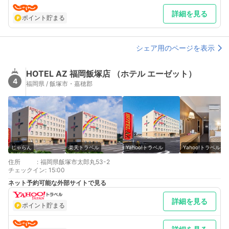
詳細を見る
ポイント貯まる
シェア用のページを表示
HOTEL AZ 福岡飯塚店 （ホテル エーゼット）
4
福岡県 / 飯塚市・嘉穂郡
じゃらん
楽天トラベル
Yahoo!トラベル
Yahoo!トラベル
住所
:
福岡県飯塚市太郎丸53-2
チェックイン
:
15:00
ネット予約可能な外部サイトで見る
詳細を見る
ポイント貯まる