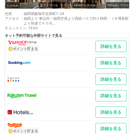
じゃらん
楽天トラベル
Yahoo!トラベル
Yahoo!トラベル
住所
:
福岡県飯塚市吉原町7-24
アクセス
:
福岡より 車以外／福岡空港より西鉄バスで約１時間・ＪＲ博多駅
より快速で４０分
チェックイン
北九州より 車／国道２００号線を北九州方面へ～九州道八幡ＩＣ
:
15:00
～国道２００号線を飯塚方面へ約30分 車以外／ＪＲ小倉駅から
ネット予約可能な外部サイトで見る
鹿児島本線，黒崎駅又は折尾駅で福北ゆたか線乗換
最寄り駅１ 新飯塚
詳細を見る
補足 車／一般駐車場（4台・屋根無）⇒500円/1泊 屋根付駐車
ポイント貯まる
場（3台）⇒1,000円/1泊 ※予約不可・先着順満車の場合は近隣
のコインパーキングをご利用頂きます様、お願い申し上げます。
詳細を見る
詳細を見る
詳細を見る
詳細を見る
詳細を見る
ポイント貯まる