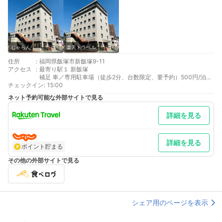
じゃらん
楽天トラベル
住所
:
福岡県飯塚市新飯塚9-11
アクセス
:
最寄り駅１ 新飯塚
補足 車／専用駐車場（徒歩2分、台数限定、要予約）500円/泊提
チェックイン
携駐車場（徒歩4分）400円/泊コインパーキング（隣接）700円/
:
15:00
泊
ネット予約可能な外部サイトで見る
詳細を見る
詳細を見る
ポイント貯まる
その他の外部サイトで見る
シェア用のページを表示