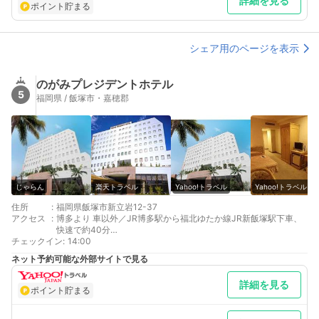
詳細を見る
ポイント貯まる
シェア用のページを表示
のがみプレジデントホテル
5
福岡県 / 飯塚市・嘉穂郡
じゃらん
楽天トラベル
Yahoo!トラベル
Yahoo!トラベル
住所
:
福岡県飯塚市新立岩12-37
アクセス
:
博多より 車以外／JR博多駅から福北ゆたか線JR新飯塚駅下車、
快速で約40分
チェックイン
北九州より 車以外／JR小倉駅から鹿児島本線JR黒崎or折尾駅で
:
14:00
福北ゆたか線に乗り換え
ネット予約可能な外部サイトで見る
最寄り駅１ 新飯塚
補足 車／ホテル前駐車場 33台ホテル提携駐車場 約150台（徒
詳細を見る
歩 約3分） 駐車料金無料※ご予約は出来かねますので、あらか
ポイント貯まる
じめご了承ください。 車以外／福岡空港から急行バスで約60
分