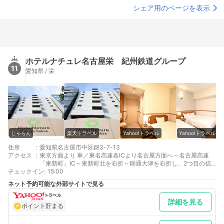
シェア用のページを表示
ホテルナチュレ名古屋栄 紀州鉄道グループ
11
愛知県 / 栄
じゃらん
楽天トラベル
Yahoo!トラベル
Yahoo!トラベル
住所
:
愛知県名古屋市中区錦3-7-13
アクセス
:
東京方面より 車／東名高速各ICより名古屋方面へ～名古屋高速
「東新町」IC～東新町北を右折～錦通大津を右折し、2つ目の信
チェックイン
号を過ぎてすぐ 車以外／JR名古屋駅で地下鉄・東山線に乗換、
:
15:00
栄駅1番出口より徒歩2分
ネット予約可能な外部サイトで見る
大阪方面より 車／名神高速各ICより名古屋方面へ～名古屋高速
「東新町」IC～東新町北を右折～錦通大津を右折し、2つ目の信
詳細を見る
号を過ぎてすぐ 車以外／近鉄名古屋駅で地下鉄・東山線に乗換、
ポイント貯まる
栄駅1番出口より徒歩2分
最寄り駅１ 栄