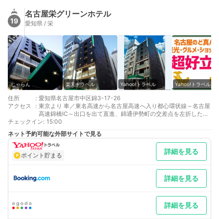
名古屋栄グリーンホテル
19
愛知県 / 栄
じゃらん
楽天トラベル
Yahoo!トラベル
Yahoo!トラベル
住所
:
愛知県名古屋市中区錦3-17-26
アクセス
:
東京より 車／東名高速から名古屋高速へ入り都心環状線～名古屋
高速錦橋IC～出口を出て直進、錦通伊勢町の交差点を左折した右
チェックイン
側4つめのビル 車以外／JR東海道新幹線名古屋駅乗換、地下鉄東
:
15:00
山線栄駅下車
ネット予約可能な外部サイトで見る
大阪より 車／名神高速から名古屋高速へ入り都心環状線～名古屋
高速錦橋IC～出口を出て直進、錦通伊勢町の交差点を左折した右
詳細を見る
側4つめのビル 車以外／JR東海道新幹線名古屋駅乗換 地下鉄東
ポイント貯まる
山線錦栄駅下車
最寄り駅１ 栄
補足 車／提携駐車場（有料）が2ヶ所ございます。事前予約は承
詳細を見る
っておりません。（先着順です。）料金、対応車種等は基本情報
の駐車場ページをご覧ください
詳細を見る