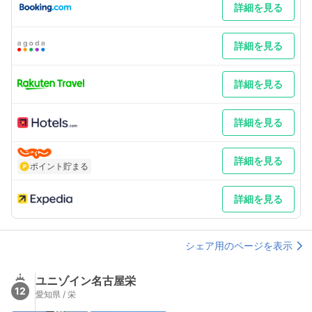
最寄り駅２ 久屋大通
詳細を見る
補足 車／当館より徒歩3分のジャンボパーキングを紹介[住所]中
区錦3-8-5 [電話]052-972-0505 [料金]15時～翌朝11時 一律
￥2,000 [入庫制限]高さ2.1m、長さ5.3m、幅2m以下 [支払方
詳細を見る
法]ホテルで現金精算のため駐車券は必ずチェックイン時にフロン
トにご提出下さい。 車以外／名古屋駅→東山線栄駅 栄駅より西
改札口1番出口より直進のみ。
詳細を見る
詳細を見る
詳細を見る
ポイント貯まる
詳細を見る
シェア用のページを表示
ユニゾイン名古屋栄
12
愛知県 / 栄