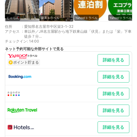
じゃらん
楽天トラベル
Yahoo!トラベル
Yahoo!トラベル
住所
:
愛知県名古屋市中区栄3-1-32
アクセス
:
車以外／JR名古屋駅から地下鉄東山線「伏見」または「栄」下車
徒歩７分
チェックイン
最寄り駅１ 伏見
:
14:00
最寄り駅２ 栄
ネット予約可能な外部サイトで見る
補足 車／機械式立体駐車場車。ご到着順26台(予約不可)。車高
1.55ｍ、タイヤ外幅1.8ｍ、車長5.3ｍを越える車は入庫できませ
詳細を見る
ん。満車時や非対応車の場合は、周辺の有料駐車場(お客様現地精
ポイント貯まる
算)をご紹介しております(ご紹介駐車場の料金は一晩で1500円～
2000円前後) 車以外／名古屋駅から伏見は１駅、栄は２駅目。タ
クシーでは約１０分
詳細を見る
詳細を見る
詳細を見る
詳細を見る