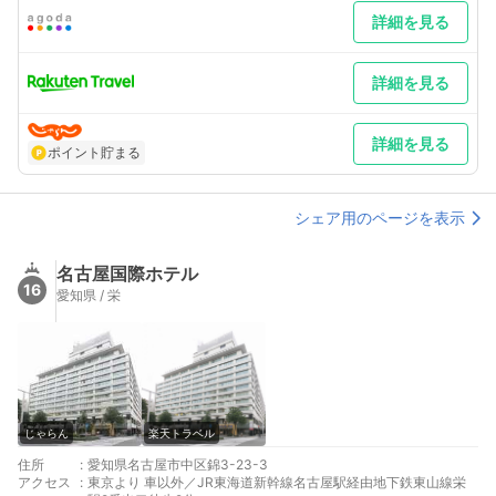
詳細を見る
詳細を見る
詳細を見る
ポイント貯まる
シェア用のページを表示
名古屋国際ホテル
16
愛知県 / 栄
じゃらん
楽天トラベル
住所
:
愛知県名古屋市中区錦3-23-3
アクセス
:
東京より 車以外／JR東海道新幹線名古屋駅経由地下鉄東山線栄