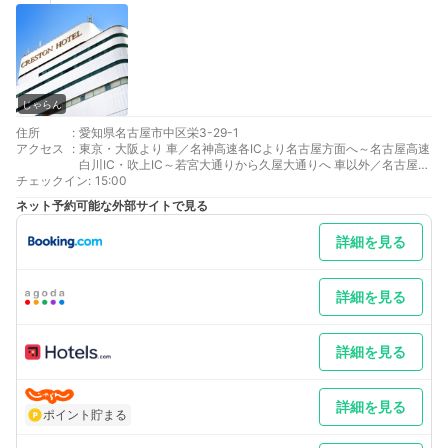
じゃらん
住所
:
愛知県名古屋市中区栄3-29-1
アクセス
:
東京・大阪より 車／名神高速各ICより名古屋方面へ～名古屋高速
白川IC・吹上IC～若宮大通りから久屋大通りへ 車以外／名古屋駅
チェックイン
経由地下鉄名城線栄駅徒歩10分・矢場町駅徒歩3分
:
15:00
名古屋より 車以外／地下鉄名城線矢場町駅4出口徒歩3分、名
ネット予約可能な外部サイトで見る
城・東山線栄駅徒歩10分
最寄り駅１ 矢場町
詳細を見る
最寄り駅２ 栄
補足 車／パルコ第１第駐車場(契約駐車場）をご利用ください。
（営業時間 9:15～23:30）ご宿泊者様は、15時～翌日正午まで1
泊1,300円にてご優待。（23時30分～翌日8時は閉鎖）優待時間
詳細を見る
以外でご利用の場合は、別途追加料金がかかります。※オートバ
イ不可
詳細を見る
詳細を見る
ポイント貯まる