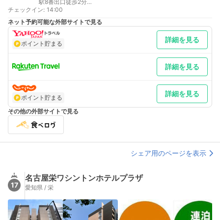
駅8番出口徒歩2分
チェックイン
最寄り駅１ 栄
:
14:00
補足 車／駐車場は全て契約駐車場となりますので、料金は駐車場
ネット予約可能な外部サイトで見る
ごとに異なります。また、どちらの駐車場もご予約は承れません
のでご了承お願い申し上げます。
詳細を見る
ポイント貯まる
詳細を見る
詳細を見る
ポイント貯まる
その他の外部サイトで見る
シェア用のページを表示
名古屋栄ワシントンホテルプラザ
17
愛知県 / 栄