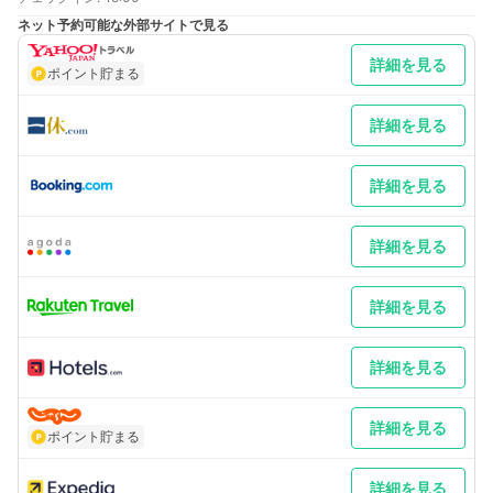
大阪より 車／名神高速道路名古屋方面～東名高速道路～名古屋Ｉ
ネット予約可能な外部サイトで見る
Ｃ～名古屋長久手線にて名古屋駅方面へ、栄交差点右折 車以外／
ＪＲ・近鉄名古屋駅経由地下鉄東山線栄駅2番出口から徒歩1分
詳細を見る
最寄り駅１ 栄
ポイント貯まる
最寄り駅２ 久屋大通
補足 車／駐車場は先着順。高さ2,3ｍ利用料金：1泊 2,200円(税
込) 30分毎/300円(税込) 他ホテルプラン、
詳細を見る
二輪車、昼割り料金 無し全駐車スペース、自走式から機械式に
(駐車スペースは機械式駐車場のみ) 車以外／送迎はございませ
ん。名古屋駅からはタクシーで10分。
詳細を見る
詳細を見る
詳細を見る
詳細を見る
詳細を見る
ポイント貯まる
詳細を見る