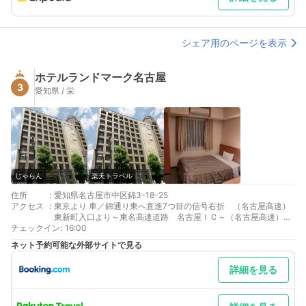
シェア用のページを表示
ホテルランドマーク名古屋
3
愛知県 / 栄
じゃらん
楽天トラベル
住所
:
愛知県名古屋市中区錦3-18-25
アクセス
:
東京より 車／錦通り東へ直進7つ目の信号右折 （名古屋高速）
東新町入口より～東名高速道路 名古屋ＩＣ～（名古屋高速）錦
チェックイン
橋出口より直進10こ目の信号左角 錦通り沿い 車以外／ＪＲ名古
:
16:00
屋駅下車、地下鉄東山線栄駅１番出口徒歩３分
ネット予約可能な外部サイトで見る
大阪より 車／錦通り東へ直進7つ目の信号右折 （名古屋高速）
東新町入口より～東名阪自動車道 名古屋西IC～名古屋高速 錦
詳細を見る
橋出口より直進10こ目の信号左角 錦通り沿い 車以外／ＪＲ名古
屋駅下車、地下鉄東山線栄駅１番出口徒歩３分
最寄り駅１ 栄
最寄り駅２ 名古屋