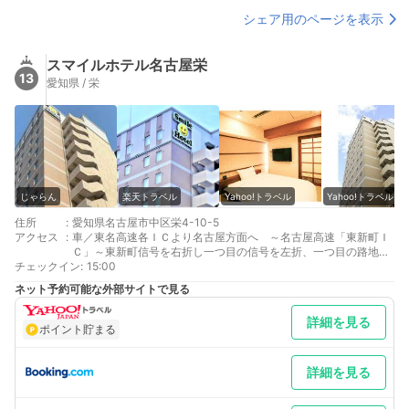
シェア用のページを表示
スマイルホテル名古屋栄
13
愛知県 / 栄
じゃらん
楽天トラベル
Yahoo!トラベル
Yahoo!トラベル
住所
:
愛知県名古屋市中区栄4-10-5
アクセス
:
車／東名高速各ＩＣより名古屋方面へ ～名古屋高速「東新町Ｉ
Ｃ」～東新町信号を右折し一つ目の信号を左折、一つ目の路地を
チェックイン
右折 車以外／JR名古屋駅～地下鉄東山線「栄駅」下車、13番出
:
15:00
口より徒歩約5分
ネット予約可能な外部サイトで見る
最寄り駅１ 栄
補足 車／下記の4ヵ所の提携駐車場をご利用下さい。駐車後にど
詳細を見る
ちらをご利用かフロントまでお申し付け下さいませ。■名鉄協商
ポイント貯まる
パーキング ホテル正面■武平通パーキング ■セントラルパー
キング■名鉄協商パーキング すいほう園 車以外／13番出口直
進、一つ目角を左折、信号1つ、交差点1つ超えた先右側
詳細を見る