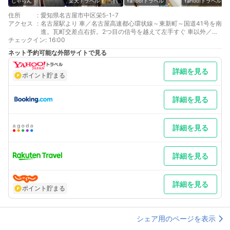
じゃらん
楽天トラベル
Yahoo!トラベル
Yahoo!トラベル
住所
:
愛知県名古屋市中区栄5-1-7
アクセス
:
名古屋駅より 車／名古屋高速都心環状線～東新町～国道41号を南
進。瓦町交差点右折。2つ目の信号を越えて左手すぐ 車以外／地
チェックイン
下鉄東山線栄駅下車13番出口より徒歩約5分
:
16:00
中部空港より 車／名古屋高速都心環状線～東新町～国道41号を南
ネット予約可能な外部サイトで見る
進。瓦町交差点右折。2つ目の信号を越えて左手すぐ 車以外／名
鉄線金山駅乗り換え 地下鉄名城線矢場町駅下車1番出口徒歩4分
詳細を見る
最寄り駅１ 栄
ポイント貯まる
最寄り駅２ 矢場町
補足 車／近隣に提携のパーキング有 高さの制限有(2.0m) 車以
外／地下鉄栄駅１３番より徒歩約7分、矢場町駅1番出口より徒歩
詳細を見る
約5分
詳細を見る
詳細を見る
詳細を見る
ポイント貯まる
シェア用のページを表示