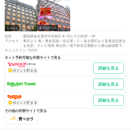
じゃらん
楽天トラベル
住所
:
愛知県名古屋市中区錦3-6-15たての街5F～9F
アクセス
:
東京より 車／東名高速～名古屋ＩＣ～名古屋ICおり直進栄交差点
を右折。テレビ塔前 車以外／地下鉄名古屋駅から東山線栄駅下車
チェックイン
3番出口、歩道沿いを直進
:
15:00
大阪より 車／東名阪～伊勢湾岸道～名古屋高速経由～錦橋ＩＣ～
ネット予約可能な外部サイトで見る
錦橋ICおり直進、栄交差点を左折。テレビ塔前。 車以外／地下鉄
名古屋駅から東山線栄駅下車3番出口直進
詳細を見る
最寄り駅１ 栄
ポイント貯まる
最寄り駅２ 久屋大通
最寄り駅３ 栄町
補足 車／【ホテル地下】 駐車時間15時～翌12時・料金1500円
詳細を見る
～・車高1.5ｍ以下・途中での入出庫不可【アートパーク東海】
駐車時間15時間・料金1550円～・車高2.1ｍ以下・途中での入出
庫不可、（詳しくは当館フロントまでご連絡下さい）
詳細を見る
ポイント貯まる
その他の外部サイトで見る