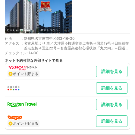
じゃらん
楽天トラベル
住所
:
愛知県名古屋市中区錦3-16-30
アクセス
:
名古屋駅より 車／大津通⇒桜通交差点右折⇒国道19号⇒日銀前交
差点左折⇒国道22号～名古屋高速都心環状線「丸の内」～国道22
チェックイン
号⇒日銀前交差点左折⇒国道19号⇒桜通交差点右折⇒大津通 車以
:
14:00
外／地下鉄東山線（藤が丘方面）⇒栄駅西改札(2)番出口⇒徒歩約
ネット予約可能な外部サイトで見る
1分
中部空港駅より 車以外／名鉄常滑・空港線⇒金山駅⇒地下鉄名城
詳細を見る
線（右回り）⇒徒歩約1分
ポイント貯まる
最寄り駅１ 栄
最寄り駅２ 栄町
最寄り駅３ 久屋大通
詳細を見る
補足 車／駐車場はございません。有料駐車場をフロントにてご案
内いたしております。 車以外／地下鉄「栄」駅２番出口より徒
歩１分。
詳細を見る
詳細を見る
ポイント貯まる