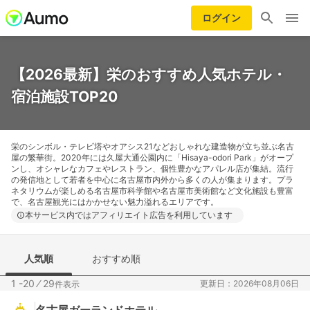
ログイン
【2026最新】栄のおすすめ人気ホテル・
宿泊施設TOP20
栄のシンボル・テレビ塔やオアシス21などおしゃれな建造物が立ち並ぶ名古
屋の繁華街。2020年には久屋大通公園内に「Hisaya-odori Park」がオープ
ンし、オシャレなカフェやレストラン、個性豊かなアパレル店が集結。流行
の発信地として若者を中心に名古屋市内外から多くの人が集まります。プラ
ネタリウムが楽しめる名古屋市科学館や名古屋市美術館など文化施設も豊富
で、名古屋観光にはかかせない魅力溢れるエリアです。
本サービス内ではアフィリエイト広告を利用しています
人気順
おすすめ順
1 -20
⁄
29
更新日：2026年08月06日
件表示