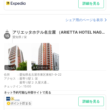
詳細を見る
シェア用のページを表示
アリエッタホテル名古屋 （ARIETTA HOTEL NAGOYA）
15
愛知県 / 栄
じゃらん
楽天トラベル
住所
:
愛知県名古屋市東区東桜1-9-22
アクセス
:
最寄り駅１ 栄
最寄り駅２ 久屋大通
チェックイン
補足 車／名古屋高速東新町出口より右折より約1分（ＮＨＫ名古
:
15:00
屋放送局前）※提携駐車場なし/近隣のコインパーキングをご利用
ネット予約可能な外部サイトで見る
ください。
詳細を見る
ポイント貯まる