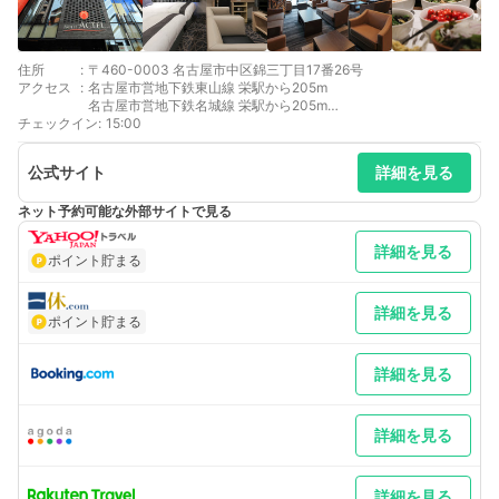
住所
:
〒460-0003 名古屋市中区錦三丁目17番26号
アクセス
:
名古屋市営地下鉄東山線 栄駅から205m
名古屋市営地下鉄名城線 栄駅から205m
チェックイン
名鉄瀬戸線 栄町駅から289m
:
15:00
名古屋市営地下鉄名城線 久屋大通駅から445m
公式サイト
詳細を見る
ネット予約可能な外部サイトで見る
詳細を見る
ポイント貯まる
詳細を見る
ポイント貯まる
詳細を見る
詳細を見る
詳細を見る