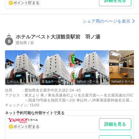
詳細を見る
ポイント貯まる
シェア用のページを表示
ホテルアベスト大須観音駅前 羽ノ湯
9
愛知県 / 栄
じゃらん
楽天トラベル
Yahoo!トラベル
Yahoo!トラベル
住所
:
愛知県名古屋市中区大須2-24-45
アクセス
:
東京より 車／東名高速各ICより名古屋方面へ～名古屋高速白川IC
～国道19号線を熱田方面へ2分 車以外／JR東海道新幹線名古屋駅
チェックイン
経由地下鉄鶴舞線大須観音駅徒歩1分
:
15:00
大阪より 車／名神高速各ICより名古屋方面へ～名古屋高速白川IC
ネット予約可能な外部サイトで見る
～国道19号線を熱田方面へ2分 車以外／JR東海道新幹線名古屋駅
経由地下鉄鶴舞線大須観音駅徒歩1分
詳細を見る
最寄り駅１ 大須観音
ポイント貯まる
補足 車／当ホテルには専用駐車場はございません。近隣駐車場ご
紹介(NPC大須パーキング）エントランス前に、大型二輪車駐輪