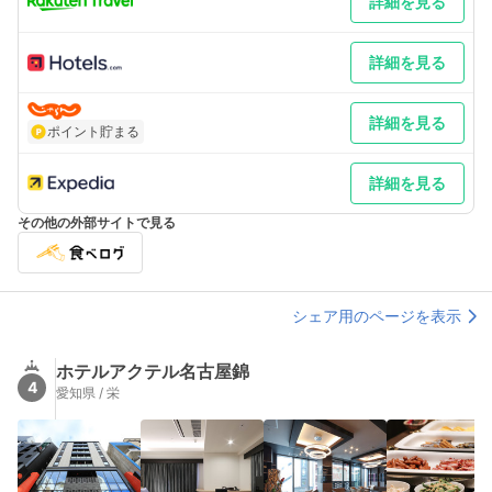
詳細を見る
補足 車／ランドパーク:先着順・車高２Ｍ迄 １６００円／1泊
(15:00から翌朝11:00迄途中出庫がない場合）。提携駐車場ご利
用の際はホテルフロントに駐車券をご提示いただくと宿泊優待料
詳細を見る
金になります。状況で長時間お待ち頂く場合がございます。予め
ご了承願います。 車以外／名古屋駅から2区間、地下鉄東山線
『栄』駅(1)番出口より徒歩３分
詳細を見る
ポイント貯まる
詳細を見る
その他の外部サイトで見る
シェア用のページを表示
ホテルアクテル名古屋錦
4
愛知県 / 栄