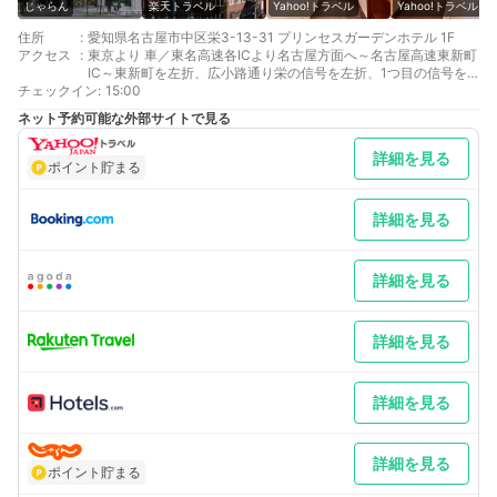
じゃらん
楽天トラベル
Yahoo!トラベル
Yahoo!トラベル
住所
:
愛知県名古屋市中区栄3-13-31 プリンセスガーデンホテル 1F
アクセス
:
東京より 車／東名高速各ICより名古屋方面へ～名古屋高速東新町
IC～東新町を左折、広小路通り栄の信号を左折、1つ目の信号を
チェックイン
右折 車以外／地下鉄東山線・名城線「栄駅」：サカエチカ８番出
:
15:00
口から徒歩８分
ネット予約可能な外部サイトで見る
大阪より 車／名神高速、西名阪自動車道各ICより～名古屋高速白
川IC～東新町を左折、広小路通り栄の信号を左折、1つ目の信号
詳細を見る
を右折 車以外／地下鉄東山線・名城線「栄駅」：サカエチカ８番
ポイント貯まる
出口から徒歩８分
最寄り駅１ 栄
最寄り駅２ 栄
詳細を見る
最寄り駅３ 矢場町
補足 車／ホテル西側入口:アイチパーキング（￥1，500/泊・車高
2.05ｍ以下）ホテル南側:名鉄協商ナディアパーク地下駐車場
詳細を見る
（￥1，800/泊・車高2.1ｍ以下）いずれも提携駐車場となり予約
不可・バイク不可 車以外／バイク等の駐輪場はご用意しておりま
せん。
詳細を見る
詳細を見る
詳細を見る
ポイント貯まる