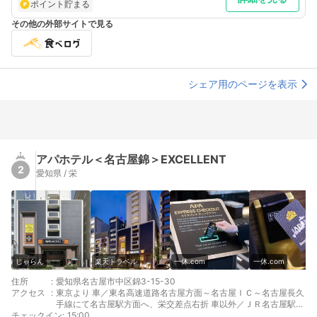
ポイント貯まる
その他の外部サイトで見る
シェア用のページを表示
アパホテル＜名古屋錦＞EXCELLENT
2
愛知県 / 栄
じゃらん
楽天トラベル
一休.com
一休.com
住所
:
愛知県名古屋市中区錦3-15-30
アクセス
:
東京より 車／東名高速道路名古屋方面～名古屋ＩＣ～名古屋長久
手線にて名古屋駅方面へ、栄交差点右折 車以外／ＪＲ名古屋駅経
チェックイン
由地下鉄東山線栄駅2番出口から徒歩1分
:
15:00