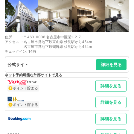
住所
:
〒460-0008 名古屋市中区栄1-2-7
アクセス
:
名古屋市営地下鉄東山線 伏見駅から454m
名古屋市営地下鉄鶴舞線 伏見駅から454m
チェックイン
:
14時
公式サイト
詳細を見る
ネット予約可能な外部サイトで見る
詳細を見る
ポイント貯まる
詳細を見る
ポイント貯まる
詳細を見る