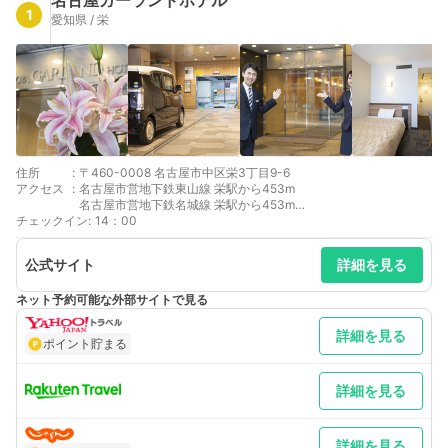
名古屋ガーランドホテル
1
愛知県 / 栄
住所
:
〒460-0008 名古屋市中区栄3丁目9-6
アクセス
:
名古屋市営地下鉄東山線 栄駅から453m
名古屋市営地下鉄名城線 栄駅から453m
チェックイン
名鉄瀬戸線 栄町駅から559m
:
14：00
名古屋市営地下鉄名城線 矢場町駅から587m
名古屋市営地下鉄東山線 伏見駅から654m
公式サイト
詳細を見る
名古屋市営地下鉄鶴舞線 伏見駅から654m
ネット予約可能な外部サイトで見る
詳細を見る
ポイント貯まる
詳細を見る
詳細を見る