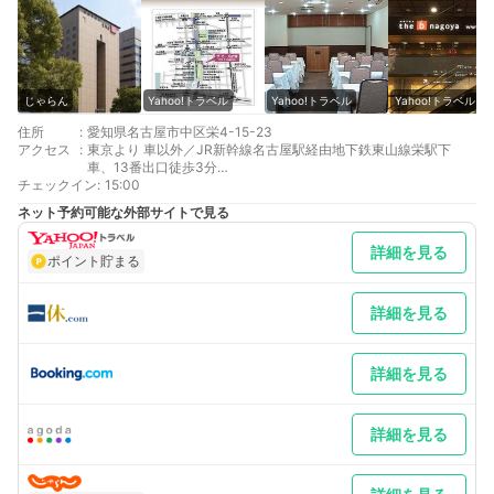
じゃらん
Yahoo!トラベル
Yahoo!トラベル
Yahoo!トラベル
住所
:
愛知県名古屋市中区栄4-15-23
アクセス
:
東京より 車以外／JR新幹線名古屋駅経由地下鉄東山線栄駅下
車、13番出口徒歩3分
チェックイン
大阪より 車以外／新幹線、近鉄名古屋駅経由地下鉄東山線栄駅下
:
15:00
車13番出口徒歩3分
ネット予約可能な外部サイトで見る
最寄り駅１ 栄
最寄り駅２ 矢場町
詳細を見る
補足 車／the b 名古屋では、周辺におすすめ駐車場がございま
ポイント貯まる
すので、車でもらくらくアクセスできます。周辺駐車場●名鉄協
商栄Mパーキング(名鉄協商栄4丁目第5パーキングはサービス券
対象外)●武平通パーキング●セントラルパーキング
詳細を見る
詳細を見る
詳細を見る