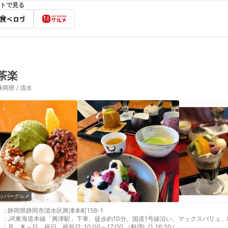
トで見る
茶楽
静岡県 / 清水
ッパーグルメ
:
静岡県静岡市清水区興津本町158-1
:
JR東海道本線「興津駅」下車、徒歩約10分。国道1号線沿い、マックスバリュ、
:
月、木～日、祝日、祝前日: 10:00～17:00 （料理L.O. 16:30）