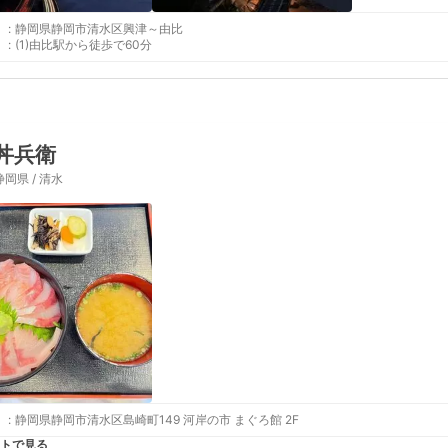
:
静岡県静岡市清水区興津～由比
:
(1)由比駅から徒歩で60分
丼兵衛
静岡県 / 清水
:
静岡県静岡市清水区島崎町149 河岸の市 まぐろ館 2F
トで見る