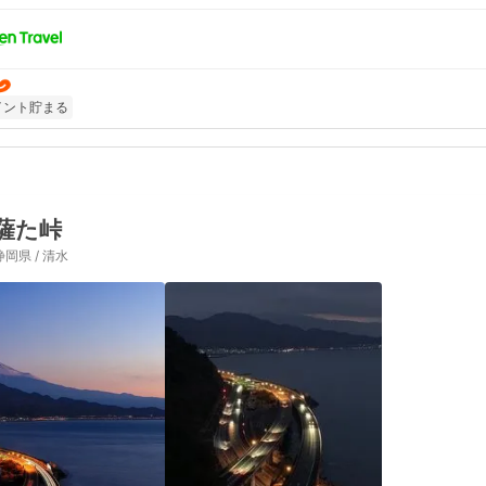
イント貯まる
薩た峠
静岡県 / 清水