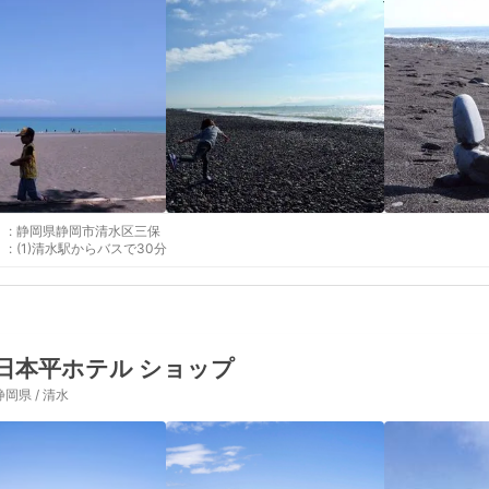
:
静岡県静岡市清水区三保
:
(1)清水駅からバスで30分
日本平ホテル ショップ
静岡県 / 清水