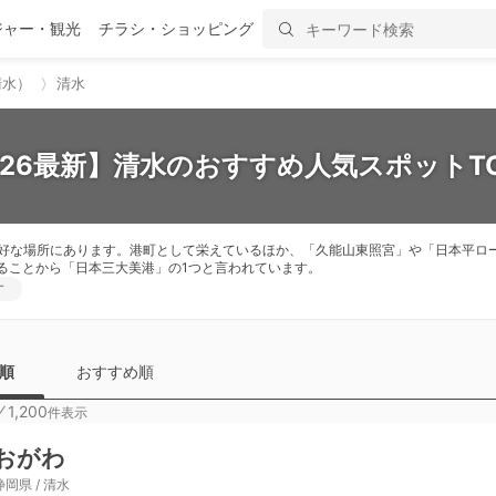
ジャー・観光
チラシ・ショッピング
清水）
清水
026最新】清水のおすすめ人気スポットTO
良好な場所にあります。港町として栄えているほか、「久能山東照宮」や「日本平ロ
ることから「日本三大美港」の1つと言われています。
す
順
おすすめ順
⁄
1,200
件表示
おがわ
静岡県 / 清水