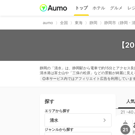
トップ
ホテル
グルメ
レ
aumo
全国
東海
静岡
静岡市（静岡・
【2
静岡の「清水」は、静岡駅から電車で約15分とアクセス
清水港は富士山や「三保の松原」などの景観が綺麗に見え
本サービス内ではアフィリエイト広告を利用していま
探す
人気
エリアから探す
21 -40
清水
21
ジャンルから探す