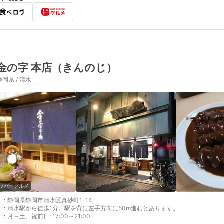
金の字 本店（きんのじ）
静岡県 / 清水
ッパーグルメ
:
静岡県静岡市清水区真砂町1-14
:
清水駅から徒歩1分。駅を背に左手方向に50m進むとあります。
:
月～土、祝前日: 17:00～21:00