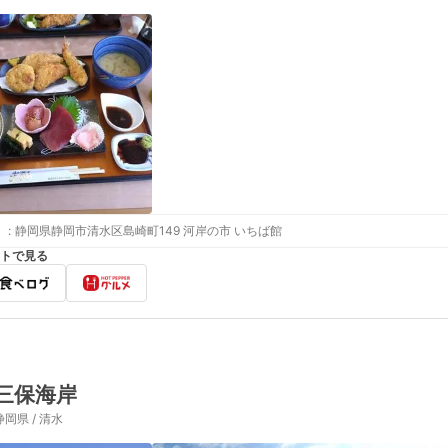
:
静岡県静岡市清水区島崎町149 河岸の市 いちば館
トで見る
三保海岸
静岡県 / 清水