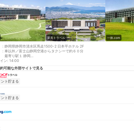
楽天トラベル
一休.com
:
静岡県静岡市清水区馬走1500-2 日本平ホテル 2F
:
車以外／富士山静岡空港からタクシーで約６０分
最寄り駅１ 静岡
イン
最寄り駅２ 東静岡
:
14:00
最寄り駅３ 清水
約可能な外部サイトで見る
イント貯まる
イント貯まる