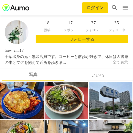
ログイン
18
17
37
35
投稿
スポット
フォロワー
フォロー中
フォローする
hnw_emi17
千葉出身の元・無印店員です。コーヒーと散歩が好きで、休日は図書館
の本とマグを抱えて近所を歩きま...
全て表示
写真
いいね！