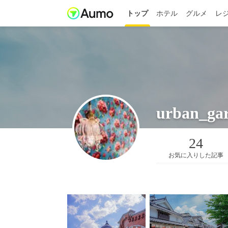
トップ
ホテル
グルメ
レ
urban_ga
24
お気に入りした記事