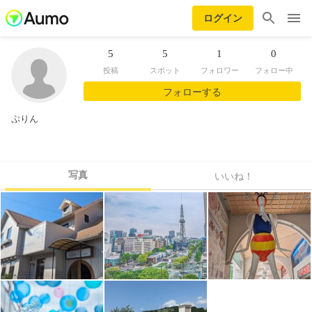
ログイン
5
5
1
0
投稿
スポット
フォロワー
フォロー中
フォローする
ぷりん
写真
いいね！