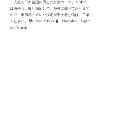
一人旅で日本全国を周るのが夢の一つ。 いずれ
は海外も... 撮り溜めして、順番に載せております
ので、季節感のズレや設定が不十分な物はご了承
ください。 📷 NikonD5300 🖥 Photoshop・Lightr
oom Classic