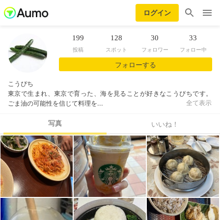
ログイン
199
128
30
33
投稿
スポット
フォロワー
フォロー中
フォローする
こうぴち
東京で生まれ、東京で育った、海を見ることが好きなこうぴちです。
ごま油の可能性を信じて料理を...
全て表示
写真
いいね！