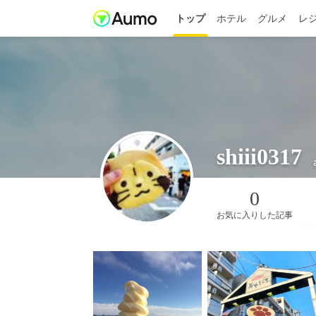
トップ
ホテル
グルメ
レ
shiii0317
0
お気に入りした記事