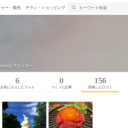
ジャー・観光
チラシ・ショッピング
aumo公式ライター
6
0
156
お気に入りしたフォト
つくった記事
投稿した口コミ