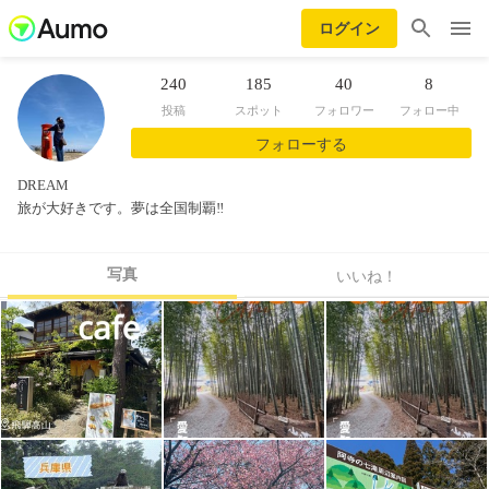
ログイン
240
185
40
8
投稿
スポット
フォロワー
フォロー中
フォローする
DREAM
旅が大好きです。夢は全国制覇‼️
写真
いいね！