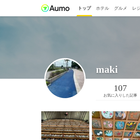
トップ
ホテル
グルメ
レ
maki
107
お気に入りした記事