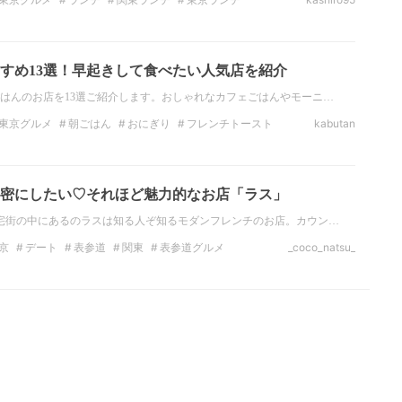
東京カフェ
夜カフェ
すめ13選！早起きして食べたい人気店を紹介
はんのお店を13選ご紹介します。おしゃれなカフェごはんやモーニ…
東京グルメ
朝ごはん
おにぎり
フレンチトースト
kabutan
パン
東京
密にしたい♡それほど魅力的なお店「ラス」
宅街の中にあるのラスは知る人ぞ知るモダンフレンチのお店。カウン…
京
デート
表参道
関東
表参道グルメ
_coco_natsu_
のおすすめグルメ