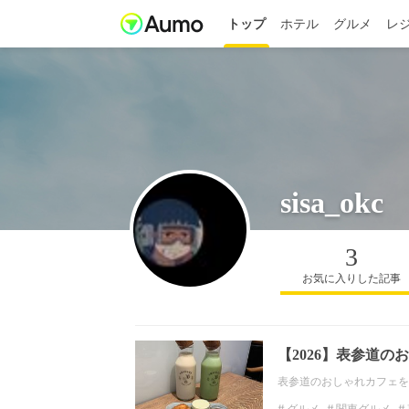
トップ
ホテル
グルメ
レ
sisa_okc
3
お気に入りした記事
【2026】表参道
表参道のおしゃれカフェを
グルメ
関東グルメ