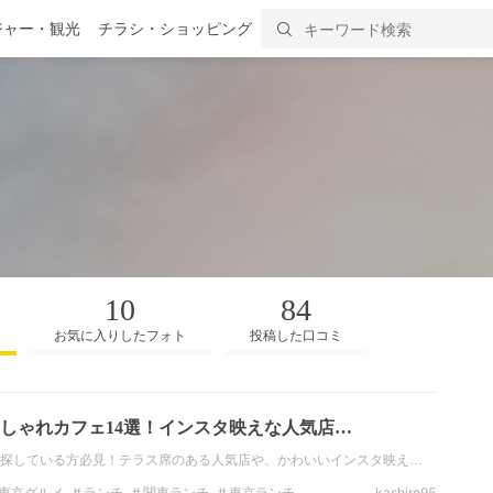
ジャー・観光
チラシ・ショッピング
10
84
お気に入りしたフォト
投稿した口コミ
のおしゃれカフェ14選！インスタ映えな人気店…
探している方必見！テラス席のある人気店や、かわいいインスタ映え…
東京グルメ
ランチ
関東ランチ
東京ランチ
kashiro95