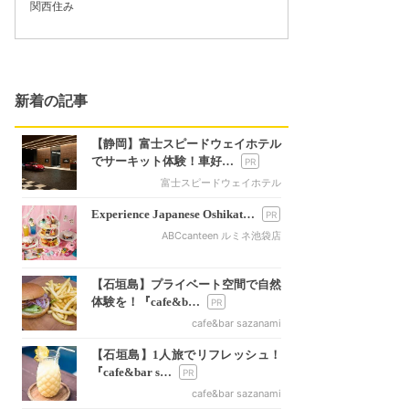
関西住み
新着の記事
【静岡】富士スピードウェイホテル
でサーキット体験！車好…
富士スピードウェイホテル
Experience Japanese Oshikat…
ABCcanteen ルミネ池袋店
【石垣島】プライベート空間で自然
体験を！『cafe&b…
cafe&bar sazanami
【石垣島】1人旅でリフレッシュ！
『cafe&bar s…
cafe&bar sazanami