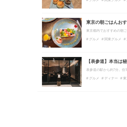
カフェ
関東カフェ
東京の朝ごはんおす
東京都内でおすすめの朝ご
グルメ
関東グルメ
和食
サンドイッチ
【表参道】本当は秘
表参道の駅から約7分。住
グルメ
ディナー
東
モダンフレンチ
東京