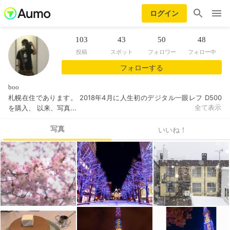
ログイン
103
43
50
48
投稿
スポット
フォロワー
フォロー中
フォローする
boo
札幌在住であります。 2018年4月に人生初のデジタル一眼レフ D500
を購入、 以来、写真...
全て表示
写真
いいね！