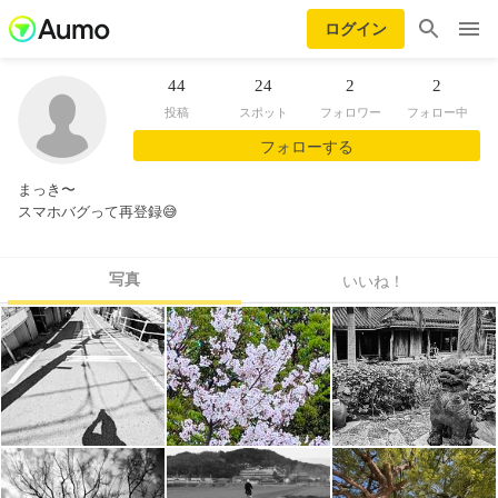
ログイン
44
24
2
2
投稿
スポット
フォロワー
フォロー中
フォローする
まっき〜
スマホバグって再登録😅
写真
いいね！