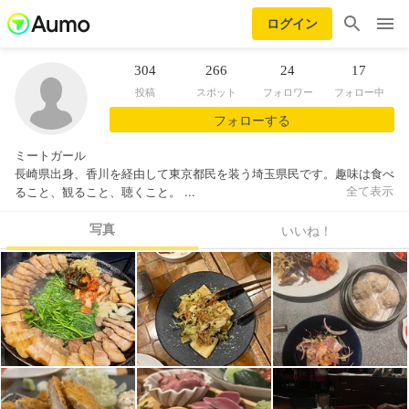
ログイン
304
266
24
17
投稿
スポット
フォロワー
フォロー中
フォローする
ミートガール
長崎県出身、香川を経由して東京都民を装う埼玉県民です。趣味は食べ
ること、観ること、聴くこと。 ...
全て表示
写真
いいね！