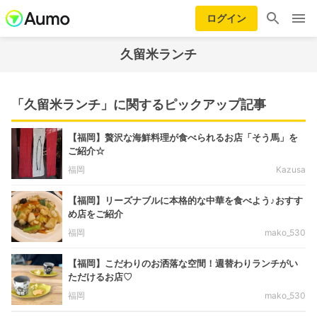
ログイン
久留米ランチ
「久留米ランチ」に関するピックアップ記事
【福岡】贅沢な海鮮料理が食べられるお店「そう馬」を
ご紹介☆
福岡
Kazusa
【福岡】リーズナブルに本格的な中華を食べよう♪おすす
め店をご紹介
福岡
mako_530
【福岡】こだわりのお洒落な空間！週替わりランチがい
ただけるお店♡
福岡
mako_530