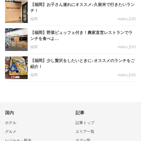
【福岡】お子さん連れにオススメ♪久留米で行きたいラン
チ！
福岡
mako_530
【福岡】野菜ビュッフェ付き！農家直営レストランでラ
ンチを食べよ…
福岡
mako_530
【福岡】少し贅沢をしたいときに♪オススメのランチをご
紹介！
福岡
mako_530
国内
記事
ホテル
記事トップ
グルメ
エリア一覧
レジャー・観光
タグ一覧