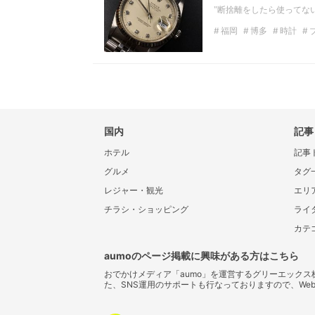
"断捨離をしたら使ってな
福岡
博多
時計
ロレックス
不用品
国内
記事
ホテル
記事
グルメ
タグ
レジャー・観光
エリ
チラシ・ショッピング
ライ
カテ
aumoのページ掲載に興味がある方はこちら
おでかけメディア「aumo」を運営するグリーエック
た、SNS運用のサポートも行なっておりますので、We