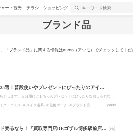
ジャー・観光
チラシ・ショッピング
ブランド品
。「ブランド品」に関する情報はaumo（アウモ）でチェックしてくだ
25選！普段使いやプレゼントにぴったりのアイ…
紹介します。自分用にはもちろんプレゼントにぴったりなおしゃれな…
イク・コスメ
メイク道具
化粧ポーチ
ブランド品
yur!k0
ド売るなら！『買取専門店DEゴザル博多駅前店…