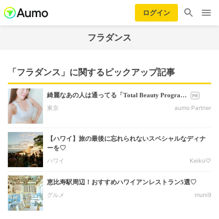
ログイン
フラダンス
「フラダンス」に関するピックアップ記事
綺麗なあの人は通ってる「Total Beauty Progra…
東京
aumo Partner
【ハワイ】旅の最後に忘れられないスペシャルなディナ
ーを♡
ハワイ
Keiko♡
恵比寿駅周辺！おすすめハワイアンレストラン5選♡
グルメ
muni9