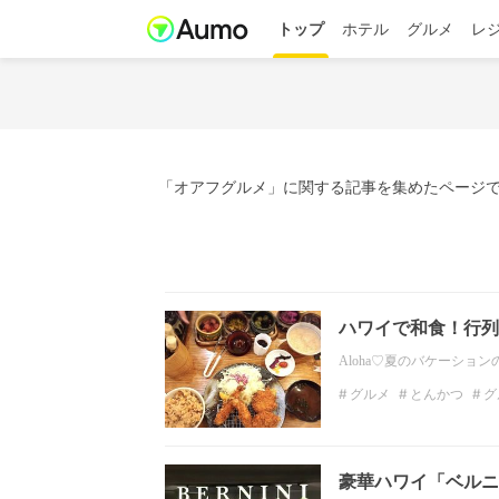
トップ
ホテル
グルメ
レ
「オアフグルメ」に関する記事を集めたページで
ハワイで和食！行列
Aloha♡夏のバケーシ
グルメ
とんかつ
グ
ハワイグルメ
海外旅
豪華ハワイ「ベルニ