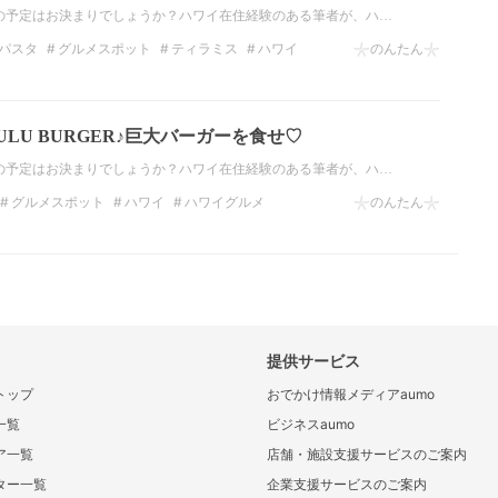
ョンの予定はお決まりでしょうか？ハワイ在住経験のある筆者が、ハ…
パスタ
グルメスポット
ティラミス
ハワイ
𓇼のんたん𓇼
タリアン
ベルニーニ
オアフ
ULU BURGER♪巨大バーガーを食せ♡
ョンの予定はお決まりでしょうか？ハワイ在住経験のある筆者が、ハ…
グルメスポット
ハワイ
ハワイグルメ
𓇼のんたん𓇼
ワイのグルメスポット
オアフ島グルメ
提供サービス
トップ
おでかけ情報メディアaumo
一覧
ビジネスaumo
ア一覧
店舗・施設支援サービスのご案内
ター一覧
企業支援サービスのご案内