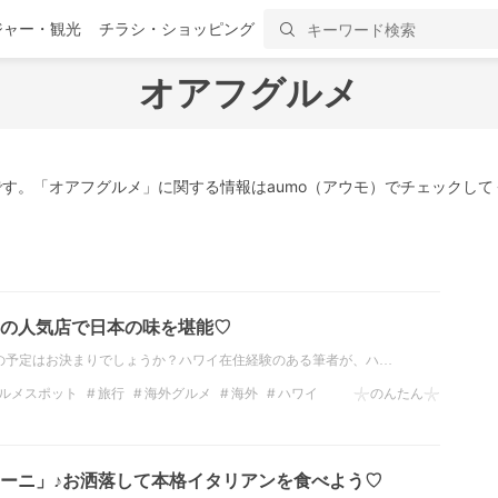
ジャー・観光
チラシ・ショッピング
オアフグルメ
す。「オアフグルメ」に関する情報はaumo（アウモ）でチェックして
の人気店で日本の味を堪能♡
ョンの予定はお決まりでしょうか？ハワイ在住経験のある筆者が、ハ…
ルメスポット
旅行
海外グルメ
海外
ハワイ
𓇼のんたん𓇼
行
玉藤
ーニ」♪お洒落して本格イタリアンを食べよう♡