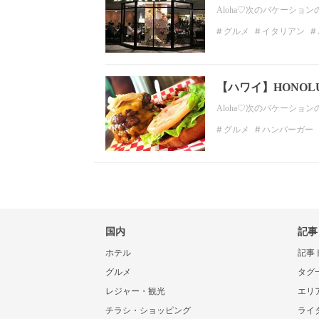
Aloha♡次のバケーシ
グルメ
イタリアン
ハワイグルメ
本格イ
【ハワイ】HONOL
Aloha♡次のバケーシ
グルメ
ハンバーガー
オアフ島
オアフ
ハ
オアフグルメ
国内
記事
ホテル
記事
グルメ
タグ
レジャー・観光
エリ
チラシ・ショッピング
ライ