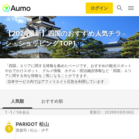
ログイン
【2026最新】四国のおすすめ人気チラ
シ・ショッピングTOP1
「四国」エリアに関する情報を集めたページです。おすすめの観光スポット
やおでかけスポット、グルメ情報、ホテル・宿泊施設情報など「四国」エリ
アに関する旬な情報をご覧になることができます。
本サービス内ではアフィリエイト広告を利用しています
人気順
おすすめ順
1 -1
⁄
1
更新日：2026年08月06日
件表示
PARIGOT 松山
1
愛媛県 / 松山・伊予