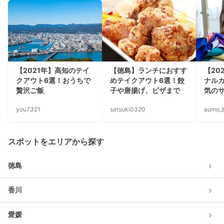
【2021年】高知のテイ
【徳島】ランチにおすす
【20
クアウト6選！おうちで
めテイクアウト6選！餃
ナル
贅沢ご飯
子や唐揚げ、ピザまで
気の
you7321
satsuki0320
aumo_
スポットをエリアから探す
›
徳島
›
香川
›
愛媛