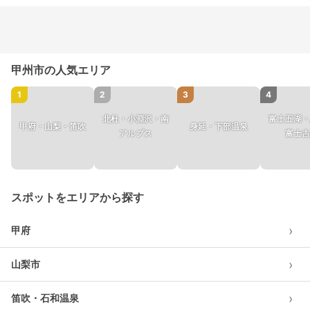
甲州市の人気エリア
1
2
3
4
北杜・小淵沢・南
富士五湖・
甲府・山梨・笛吹
身延・下部温泉
アルプス
富士吉
スポットをエリアから探す
›
甲府
›
山梨市
›
笛吹・石和温泉