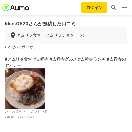
ログイン
blue.0523
さんが投稿した口コミ
アムリタ食堂（アムリタショクドウ）
いつかのガパオ。
#アムリタ食堂
#吉祥寺
#吉祥寺グルメ
#吉祥寺ランチ
#吉祥寺の
ディナー
いいね 4 件・コメント 0 件
7年前・774 views