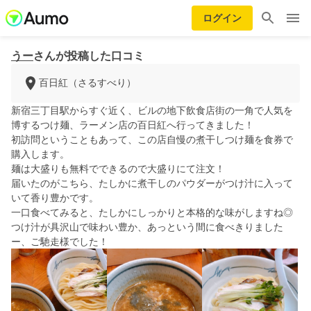
ログイン
うー
さんが投稿した口コミ
百日紅（さるすべり）
新宿三丁目駅からすぐ近く、ビルの地下飲食店街の一角で人気を
博するつけ麺、ラーメン店の百日紅へ行ってきました！
初訪問ということもあって、この店自慢の煮干しつけ麺を食券で
購入します。
麺は大盛りも無料でできるので大盛りにて注文！
届いたのがこちら、たしかに煮干しのパウダーがつけ汁に入って
いて香り豊かです。
一口食べてみると、たしかにしっかりと本格的な味がしますね◎
つけ汁が具沢山で味わい豊か、あっという間に食べきりました
ー、ご馳走様でした！