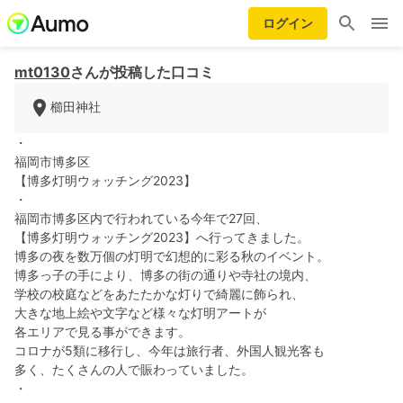
ログイン
mt0130
さんが投稿した口コミ
櫛田神社
・
福岡市博多区
【博多灯明ウォッチング2023】
・
福岡市博多区内で行われている今年で27回、
【博多灯明ウォッチング2023】へ行ってきました。
博多の夜を数万個の灯明で幻想的に彩る秋のイベント。
博多っ子の手により、博多の街の通りや寺社の境内、
学校の校庭などをあたたかな灯りで綺麗に飾られ、
大きな地上絵や文字など様々な灯明アートが
各エリアで見る事ができます。
コロナが5類に移行し、今年は旅行者、外国人観光客も
多く、たくさんの人で賑わっていました。
・