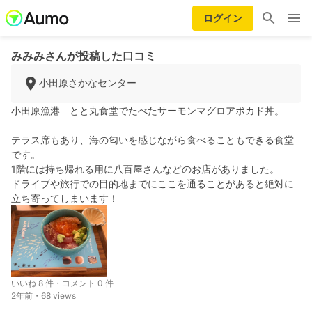
ログイン
みみみ
さんが投稿した口コミ
小田原さかなセンター
小田原漁港 とと丸食堂でたべたサーモンマグロアボカド丼。
テラス席もあり、海の匂いを感じながら食べることもできる食堂
です。
1階には持ち帰れる用に八百屋さんなどのお店がありました。
ドライブや旅行での目的地までにここを通ることがあると絶対に
立ち寄ってしまいます！
いいね 8 件・コメント 0 件
2年前・68 views