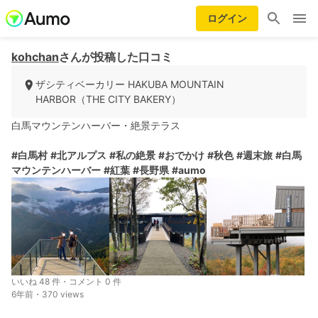
ログイン
kohchan
さんが投稿した口コミ
ザシティベーカリー HAKUBA MOUNTAIN
HARBOR（THE CITY BAKERY）
白馬マウンテンハーバー・絶景テラス
#白馬村
#北アルプス
#私の絶景
#おでかけ
#秋色
#週末旅
#白馬
マウンテンハーバー
#紅葉
#長野県
#aumo
いいね 48 件・コメント 0 件
6年前・370 views