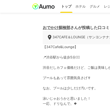
トップ
ホテル
グルメ
レ
おでかけ探検部
さんが投稿した口コミ
347CAFE＆LOUNGE（サンヨン
【347Cafe&Lounge】
📍渋谷駅から徒歩5分🚶‍♂️
渋谷だしカフェ価格だけど、ご飯は美味しか
プールもあって雰囲気良さげ👙
なお、プールは少しだけ汚いです。
泳いじゃおうかと思いました！
一応、ドリなんで。🐠